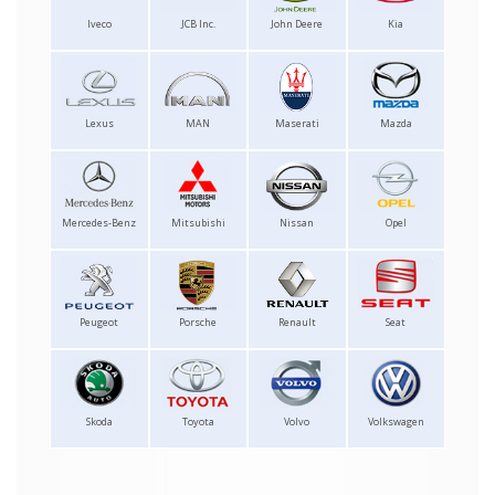
Iveco
JCB Inc.
John Deere
Kia
Lexus
MAN
Maserati
Mazda
Mercedes-Benz
Mitsubishi
Nissan
Opel
Peugeot
Porsche
Renault
Seat
Skoda
Toyota
Volvo
Volkswagen