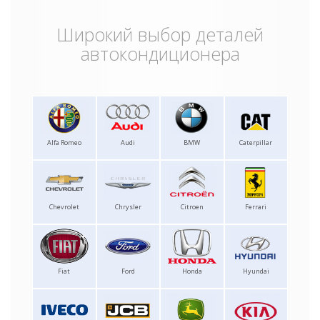
Широкий выбор деталей
автокондиционера
Alfa Romeo
Audi
BMW
Caterpillar
Chevrolet
Chrysler
Citroen
Ferrari
Fiat
Ford
Honda
Hyundai