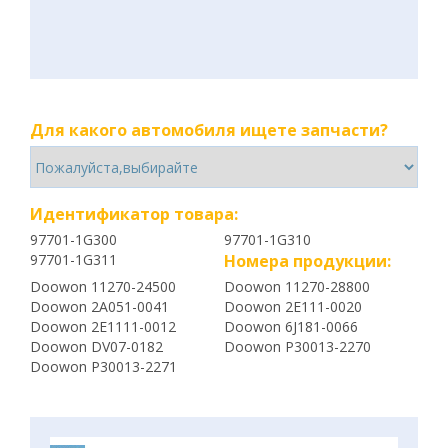
Для какого автомобиля ищете запчасти?
Идентификатор товара:
97701-1G300
97701-1G310
97701-1G311
Номера продукции:
Doowon 11270-24500
Doowon 11270-28800
Doowon 2A051-0041
Doowon 2E111-0020
Doowon 2E1111-0012
Doowon 6J181-0066
Doowon DV07-0182
Doowon P30013-2270
Doowon P30013-2271