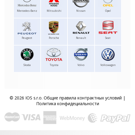
Mercedes-Benz
Mitsubishi
Nissan
Opel
Peugeot
Porsche
Renault
Seat
Skoda
Toyota
Volvo
Volkswagen
© 2026 IOS s.r.o.
Общие правила контрактных условий
|
Политика конфидециальности