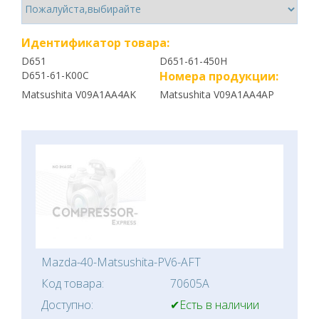
Идентификатор товара:
D651
D651-61-450H
D651-61-K00C
Номера продукции:
Matsushita V09A1AA4AK
Matsushita V09A1AA4AP
Mazda-40-Matsushita-PV6-AFT
Код товара:
70605A
Доступно:
✔Есть в наличии