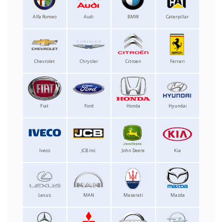
Alfa Romeo
Audi
BMW
Caterpillar
Chevrolet
Chrysler
Citroen
Ferrari
Fiat
Ford
Honda
Hyundai
Iveco
JCB Inc.
John Deere
Kia
Lexus
MAN
Maserati
Mazda