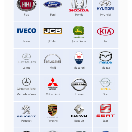
Fiat
Ford
Honda
Hyundai
Iveco
JCB Inc.
John Deere
Kia
Lexus
MAN
Maserati
Mazda
Mercedes-Benz
Mitsubishi
Nissan
Opel
Peugeot
Porsche
Renault
Seat