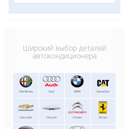
Широкий выбор деталей
автокондиционера
Alfa Romeo
Audi
BMW
Caterpillar
Chevrolet
Chrysler
Citroen
Ferrari