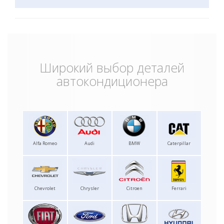
Широкий выбор деталей
автокондиционера
Alfa Romeo
Audi
BMW
Caterpillar
Chevrolet
Chrysler
Citroen
Ferrari