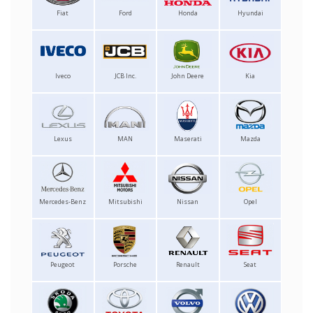
Fiat
Ford
Honda
Hyundai
Iveco
JCB Inc.
John Deere
Kia
Lexus
MAN
Maserati
Mazda
Mercedes-Benz
Mitsubishi
Nissan
Opel
Peugeot
Porsche
Renault
Seat