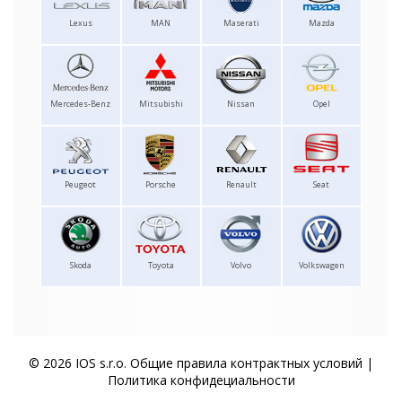
Lexus
MAN
Maserati
Mazda
Mercedes-Benz
Mitsubishi
Nissan
Opel
Peugeot
Porsche
Renault
Seat
Skoda
Toyota
Volvo
Volkswagen
© 2026 IOS s.r.o.
Общие правила контрактных условий
|
Политика конфидециальности