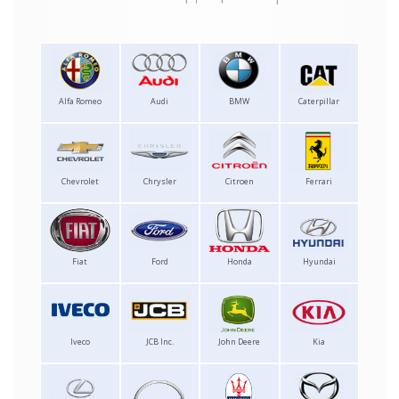
Alfa Romeo
Audi
BMW
Caterpillar
Chevrolet
Chrysler
Citroen
Ferrari
Fiat
Ford
Honda
Hyundai
Iveco
JCB Inc.
John Deere
Kia