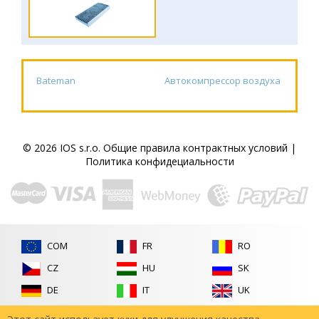
Bateman
Автокомпрессор воздуха
© 2026 IOS s.r.o.
Общие правила контрактных условий
|
Политика конфидециальности
COM
FR
RO
CZ
HU
SK
DE
IT
UK
ES
PL