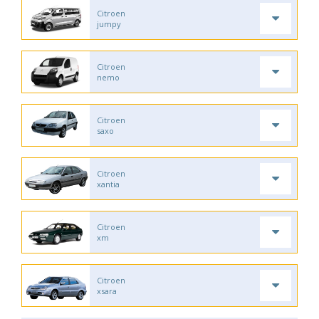
Citroen
jumpy
Citroen
nemo
Citroen
saxo
Citroen
xantia
Citroen
xm
Citroen
xsara