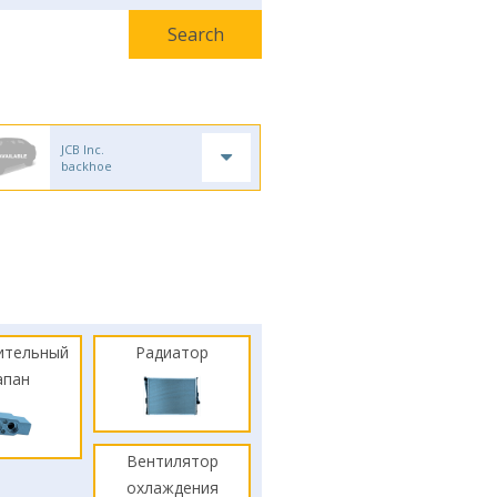
JCB Inc.
backhoe
ительный
Радиатор
апан
Вентилятор
охлаждения