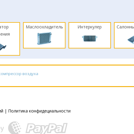
атор
Маслоохладитель
Интеркулер
Салонны
ления
компрессор воздуха
ий
|
Политика конфидециальности