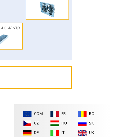
й фильтр
COM
FR
RO
CZ
HU
SK
DE
IT
UK