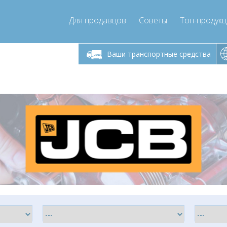
Для продавцов
Советы
Топ-продук
ик-пятница 9:00
Понедельник-пятница 9:00
Понедельни
- 17
- 17
Ваши транспортные средства
mpressor-express.ru
info@compressor-express.ru
info@comp