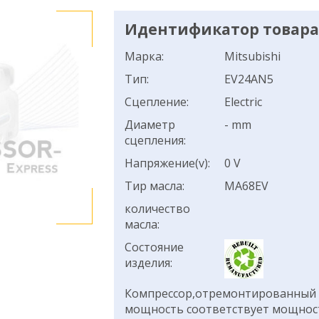
Идентификатор товара:
Марка:
Mitsubishi
Тип:
EV24AN5
Сцепление:
Electric
Диаметр
- mm
сцепления:
Напряжение(v):
0 V
Тир масла:
MA68EV
количество
масла:
Состояние
изделия:
Компрессор,отремонтированный н
мощность соответствует мощнос