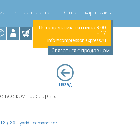
ция
Вопросы и ответы
О нас
карты сайта
к-пятница 9:00
Понедельник-пятница 9:00
Понедельник
- 17
- 17
ressor-express.ru
info@compressor-express.ru
info@compr
Связаться с продавцом
Назад
не все компрессоры,а
 (12-) 2.0 Hybrid : compressor