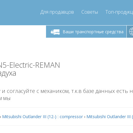
Для продавцов
Советы
Топ-продук
ик-пятница 9:00
Понедельник-пятница 9:00
Понедельни
- 17
- 17
Ваши транспортные средства
mpressor-express.ru
info@compressor-express.ru
info@comp
N5-Electric-REMAN
здуха
 и согласуйте с механиком, т.к.в базе данных есть 
м мы
›
Mitsubishi Outlander III (12-) : compressor
›
Mitsubishi Outlander III