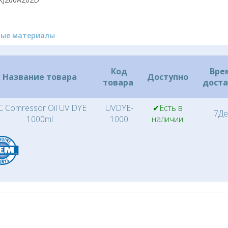
ные материалы
Код
Вре
Название товара
Доступно
товара
дост
C Comressor Oil UV DYE
UVDYE-
✔Есть в
7Де
1000ml
1000
наличии