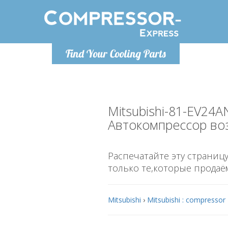
Понедельник-пятница 9:00
Понедельн
Find Your Cooling Parts
- 17
info@compressor-express.ru
info@co
Mitsubishi-81-EV24A
Автокомпрессор во
Распечатайте эту страницу
только те,которые продаё
Mitsubishi
›
Mitsubishi : compressor