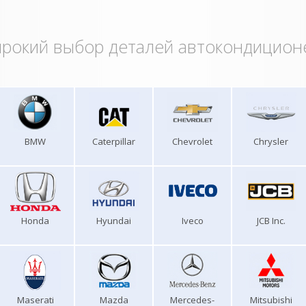
рокий выбор деталей автокондицион
BMW
Caterpillar
Chevrolet
Chrysler
Honda
Hyundai
Iveco
JCB Inc.
Maserati
Mazda
Mercedes-
Mitsubishi