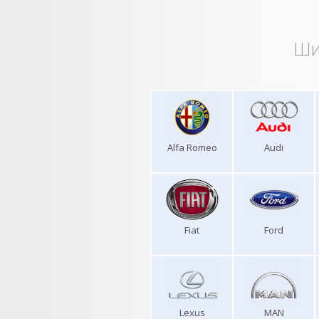
Ши
Alfa Romeo
Audi
Fiat
Ford
Lexus
MAN