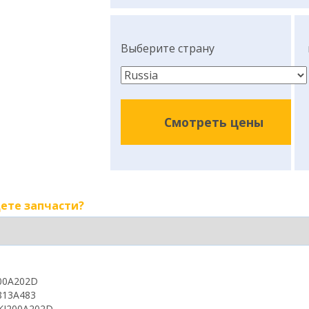
Выберите страну
Смотреть цены
ете запчасти?
00A202D
813A483
KJ200A202D