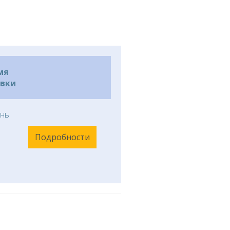
мя
авки
нь
Подробности