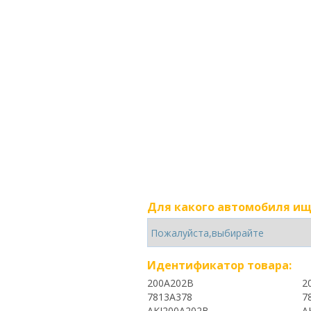
Для какого автомобиля ищ
Идентификатор товара:
200A202B
2
7813A378
7
AKJ200A202B
A