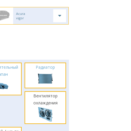
Acura
vigor
ительный
Радиатор
апан
Вентилятор
охлаждения