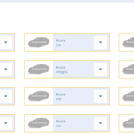
Acura
csx
Acura
integra
Acura
nsx
Acura
rsx