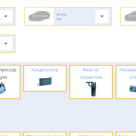
Acura
tsx
прессор
Конденсатор
Фильтр-
Расшир
духа
осушитель
кл