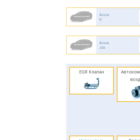
Acura
tl
Acura
zdx
EGR Клапан
Автоком
воз