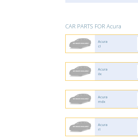
CAR PARTS FOR Acura
Acura
cl
Acura
ilx
Acura
mdx
Acura
rl