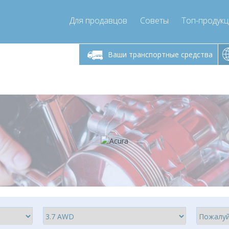
Для продавцов
Советы
Топ-продук
ик-пятница 9:00
Понедельник-пятница 9:00
Понедельни
- 17
- 17
Ваши транспортные средства
mpressor-express.ru
info@compressor-express.ru
info@comp