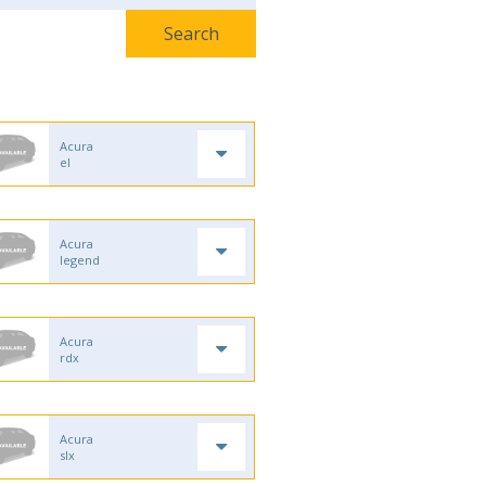
Acura
el
Acura
legend
Acura
rdx
Acura
slx