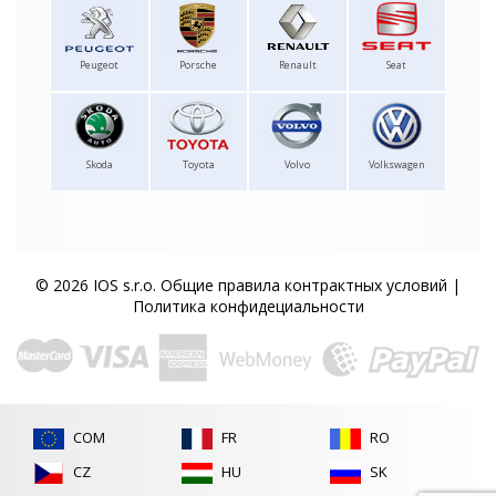
Peugeot
Porsche
Renault
Seat
Skoda
Toyota
Volvo
Volkswagen
© 2026 IOS s.r.o.
Общие правила контрактных условий
|
Политика конфидециальности
COM
FR
RO
CZ
HU
SK