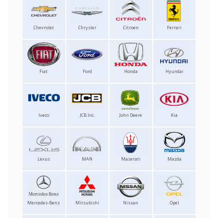
Chevrolet
Chrysler
Citroen
Ferrari
Fiat
Ford
Honda
Hyundai
Iveco
JCB Inc.
John Deere
Kia
Lexus
MAN
Maserati
Mazda
Mercedes-Benz
Mitsubishi
Nissan
Opel