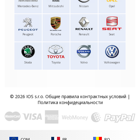
Mercedes-Benz
Mitsubishi
Nissan
Opel
Peugeot
Porsche
Renault
Seat
Skoda
Toyota
Volvo
Volkswagen
© 2026 IOS s.r.o.
Общие правила контрактных условий
|
Политика конфидециальности
COM
FR
RO