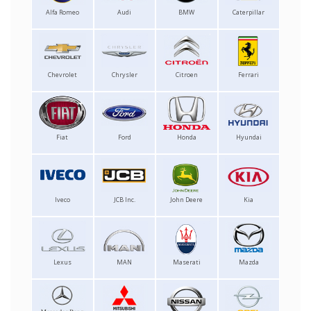
Alfa Romeo
Audi
BMW
Caterpillar
Chevrolet
Chrysler
Citroen
Ferrari
Fiat
Ford
Honda
Hyundai
Iveco
JCB Inc.
John Deere
Kia
Lexus
MAN
Maserati
Mazda