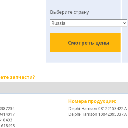
Выберите страну
Смотреть цены
ете запчасти?
Номера продукции:
3387234
Delphi-Harrison 08122153422.A
3414017
Delphi-Harrison 10042095337.A
618493
1618493