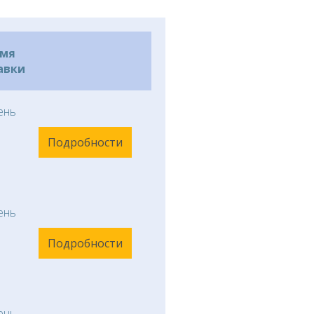
емя
авки
ень
Подробности
ень
Подробности
ень