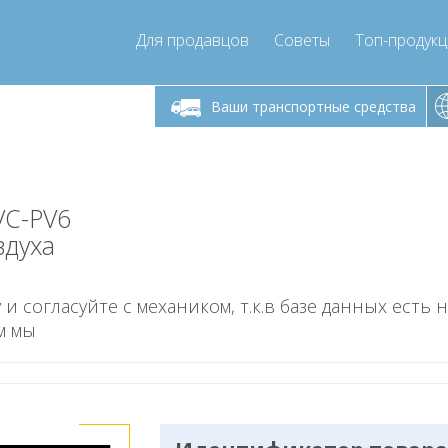
Для продавцов
Советы
Топ-продук
ик-пятница 9:00
Понедельник-пятница 9:00
Понедельни
- 17
- 17
Ваши транспортные средства
mpressor-express.ru
info@compressor-express.ru
info@comp
VC-PV6
здуха
 и согласуйте с механиком, т.к.в базе данных есть 
м мы