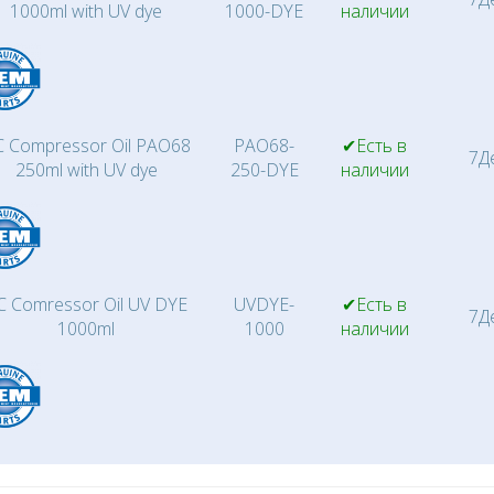
1000ml with UV dye
1000-DYE
наличии
 Compressor Oil PAO68
PAO68-
✔Есть в
7Д
250ml with UV dye
250-DYE
наличии
C Comressor Oil UV DYE
UVDYE-
✔Есть в
7Д
1000ml
1000
наличии