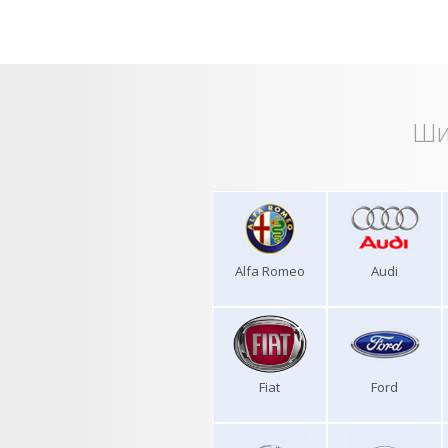
Ши
Alfa Romeo
Audi
Fiat
Ford