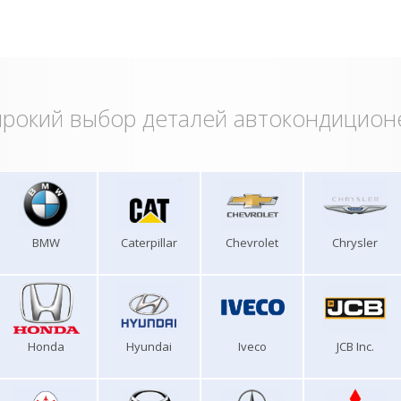
рокий выбор деталей автокондицион
BMW
Caterpillar
Chevrolet
Chrysler
Honda
Hyundai
Iveco
JCB Inc.