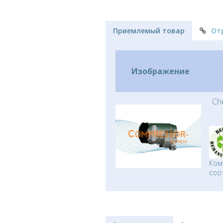
Приемлемый товар
От
Изображение
Ch
Ком
соо