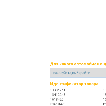
Для какого автомобиля ищ
Идентификатор товара:
13335251
1
13412248
1
1618426
1
P1618426
P