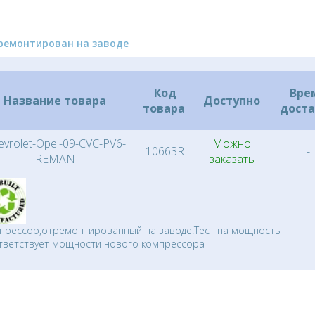
ремонтирован на заводе
Код
Вре
Название товара
Доступно
товара
дост
evrolet-Opel-09-CVC-PV6-
Можно
10663R
-
REMAN
заказать
прессор,отремонтированный на заводе.Тест на мощность
тветствует мощности нового компрессора