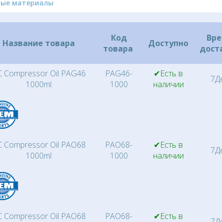
ные материалы
Код
Вр
Название товара
Доступно
товара
дост
 Compressor Oil PAG46
PAG46-
✔Есть в
7Д
1000ml
1000
наличии
 Compressor Oil PAO68
PAO68-
✔Есть в
7Д
1000ml
1000
наличии
 Compressor Oil PAO68
PAO68-
✔Есть в
7Д