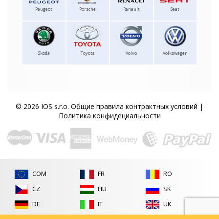
Peugeot
Porsche
Renault
Seat
Skoda
Toyota
Volvo
Volkswagen
© 2026 IOS s.r.o.
Общие правила контрактных условий
|
Политика конфидециальности
COM
FR
RO
CZ
HU
SK
DE
IT
UK