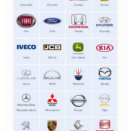
Chevrolet
Chrysler
Citroen
Ferrari
Fiat
Ford
Honda
Hyundai
Iveco
JCB Inc.
John Deere
Kia
Lexus
MAN
Maserati
Mazda
Mercedes-Benz
Mitsubishi
Nissan
Opel