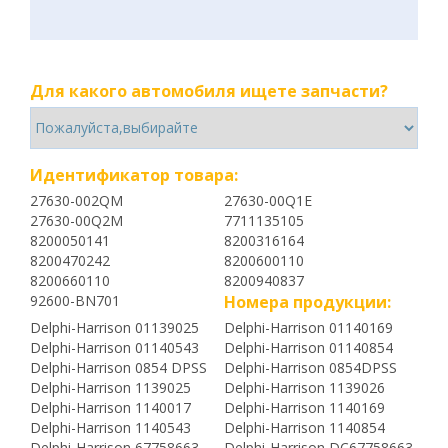
Для какого автомобиля ищете запчасти?
Идентификатор товара:
27630-002QM
27630-00Q1E
27630-00Q2M
7711135105
8200050141
8200316164
8200470242
8200600110
8200660110
8200940837
92600-BN701
Номера продукции:
Delphi-Harrison 01139025
Delphi-Harrison 01140169
Delphi-Harrison 01140543
Delphi-Harrison 01140854
Delphi-Harrison 0854 DPSS
Delphi-Harrison 0854DPSS
Delphi-Harrison 1139025
Delphi-Harrison 1139026
Delphi-Harrison 1140017
Delphi-Harrison 1140169
Delphi-Harrison 1140543
Delphi-Harrison 1140854
Delphi-Harrison 67758663
Delphi-Harrison DC67758663