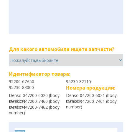
Для какого автомобиля ищете запчасти?
Идентификатор товара:
95200-67A50
95230-82115
95230-83000
Номера продукции:
Denso 047200-6020 (body
Denso 047200-6021 (body
number)
number)
Denso 447200-7460 (body
Denso 447200-7461 (body
number)
number)
Denso 447200-7462 (body
number)