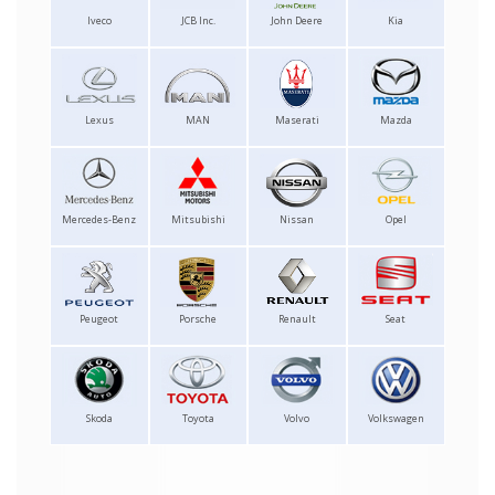
Iveco
JCB Inc.
John Deere
Kia
Lexus
MAN
Maserati
Mazda
Mercedes-Benz
Mitsubishi
Nissan
Opel
Peugeot
Porsche
Renault
Seat
Skoda
Toyota
Volvo
Volkswagen