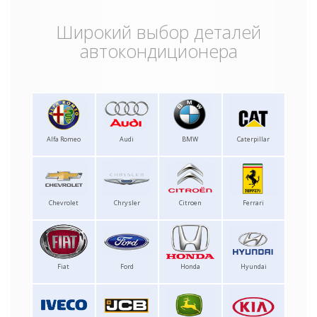
Широкий выбор деталей
автокондиционера
Alfa Romeo
Audi
BMW
Caterpillar
Chevrolet
Chrysler
Citroen
Ferrari
Fiat
Ford
Honda
Hyundai