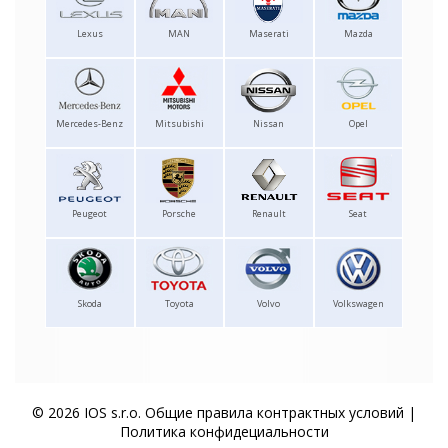
Lexus
MAN
Maserati
Mazda
Mercedes-Benz
Mitsubishi
Nissan
Opel
Peugeot
Porsche
Renault
Seat
Skoda
Toyota
Volvo
Volkswagen
© 2026 IOS s.r.o.
Общие правила контрактных условий
|
Политика конфидециальности