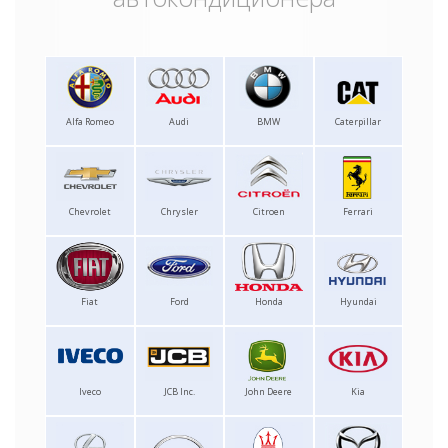
Alfa Romeo
Audi
BMW
Caterpillar
Chevrolet
Chrysler
Citroen
Ferrari
Fiat
Ford
Honda
Hyundai
Iveco
JCB Inc.
John Deere
Kia