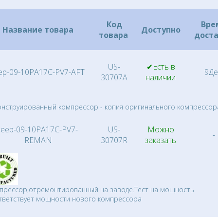
Код
Вре
Название товара
Доступно
товара
дост
US-
✔Есть в
ep-09-10PA17C-PV7-AFT
9Де
30707A
наличии
онструированный компрессор - копия оригинального компрессор
Jeep-09-10PA17C-PV7-
US-
Можно
-
REMAN
30707R
заказать
прессор,отремонтированный на заводе.Тест на мощность
тветствует мощности нового компрессора