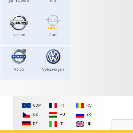
John Deere
Kia
Nissan
Opel
Volvo
Volkswagen
COM
FR
RO
CZ
HU
SK
DE
IT
UK
ES
PL