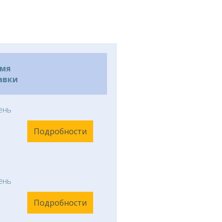
емя
авки
ень
Подробности
ень
Подробности