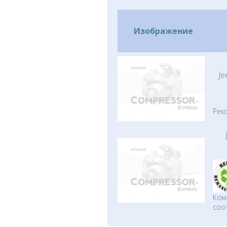
Изображение
Je
Рек
Ком
соо