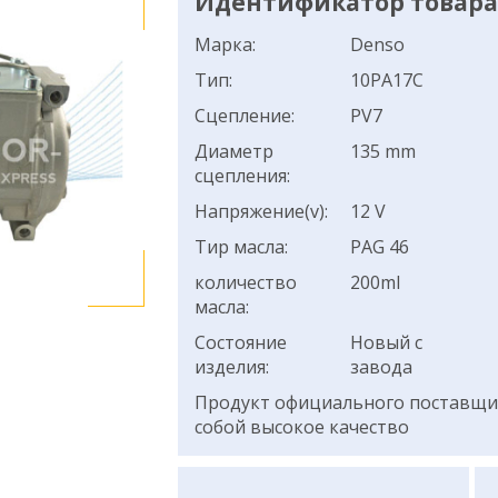
Идентификатор товара:
Марка:
Denso
Тип:
10PA17C
Сцепление:
PV7
Диаметр
135 mm
сцепления:
Напряжение(v):
12 V
Тир масла:
PAG 46
количество
200ml
масла:
Состояние
Новый с
изделия:
завода
Продукт официального поставщик
собой высокое качество