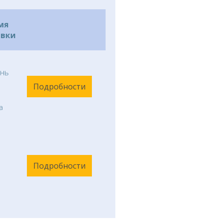
мя
авки
нь
Подробности
а
Подробности