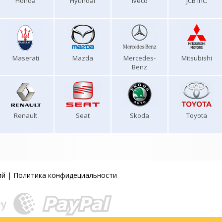
Honda
Hyundai
Iveco
JCB Inc.
Maserati
Mazda
Mercedes-
Mitsubishi
Benz
Renault
Seat
Skoda
Toyota
ий
|
Политика конфидециальности