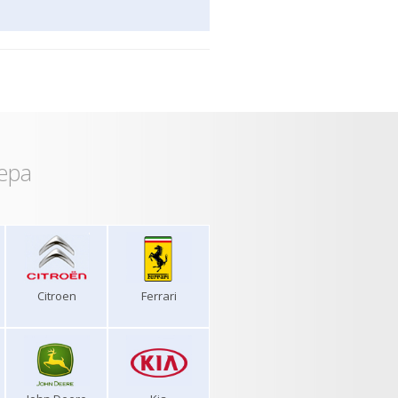
ера
Citroen
Ferrari