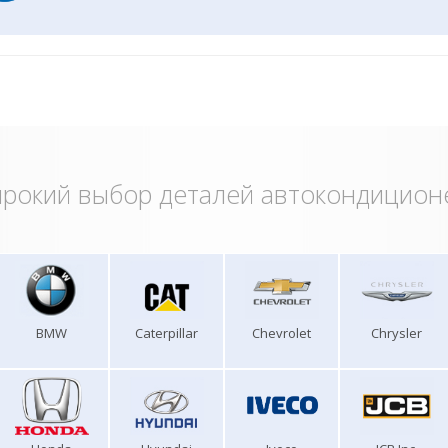
рокий выбор деталей автокондицион
BMW
Caterpillar
Chevrolet
Chrysler