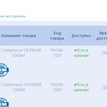
ные материалы
Код
Вр
Название товара
Доступно
товара
дост
 Compressor Oil PAG46
PAG46-
✔Есть в
7Д
1000ml
1000
наличии
 Compressor Oil PAO68
PAO68-
✔Есть в
7Д
1000ml
1000
наличии