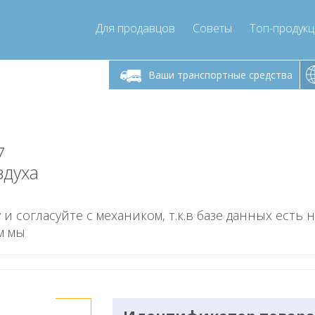
Для продавцов
Советы
Топ-продук
ик-пятница 9:00
Понедельник-пятница 9:00
Понедельни
- 17
- 17
Ваши транспортные средства
mpressor-express.ru
info@compressor-express.ru
info@comp
7
здуха
 и согласуйте с механиком, т.к.в базе данных есть 
м мы