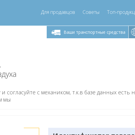
Для продавцов
Советы
Топ-продук
ик-пятница 9:00
Понедельник-пятница 9:00
Понедельни
- 17
- 17
Ваши транспортные средства
mpressor-express.ru
info@compressor-express.ru
info@comp
5
здуха
 и согласуйте с механиком, т.к.в базе данных есть 
м мы