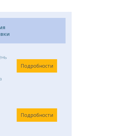
мя
авки
ень
Подробности
а
Подробности