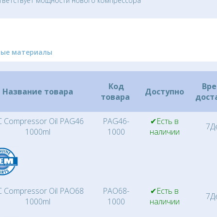
тветствует мощности нового компрессора
ные материалы
Код
Вр
Название товара
Доступно
товара
дост
 Compressor Oil PAG46
PAG46-
✔Есть в
7Д
1000ml
1000
наличии
 Compressor Oil PAO68
PAO68-
✔Есть в
7Д
1000ml
1000
наличии