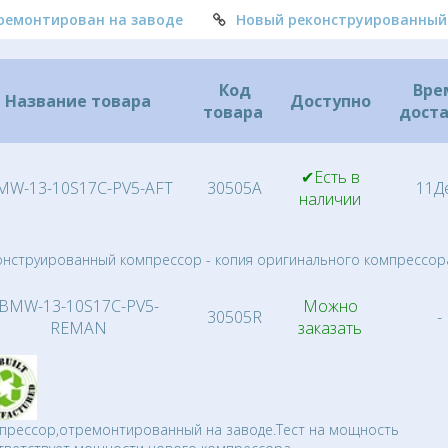
ремонтирован на заводе
Новый реконструированный
Код
Вре
Название товара
Доступно
товара
дост
✔Есть в
MW-13-10S17C-PV5-AFT
30505A
11Д
наличии
онструированный компрессор - копия оригинального компрессор
BMW-13-10S17C-PV5-
Можно
30505R
-
REMAN
заказать
прессор,отремонтированный на заводе.Тест на мощность