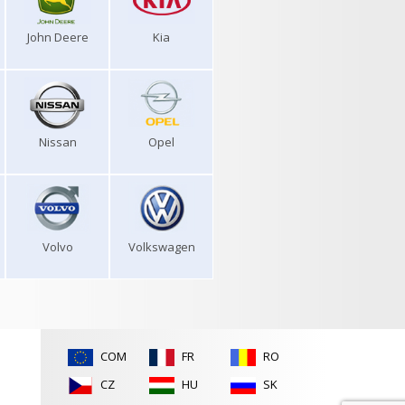
John Deere
Kia
Nissan
Opel
Volvo
Volkswagen
COM
FR
RO
CZ
HU
SK