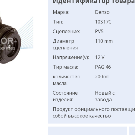
Идентификатор товара:
Марка:
Denso
Тип:
10S17C
Сцепление:
PV5
Диаметр
110 mm
сцепления:
Напряжение(v):
12 V
Тир масла:
PAG 46
количество
200ml
масла:
Состояние
Новый с
изделия:
завода
Продукт официального поставщик
собой высокое качество