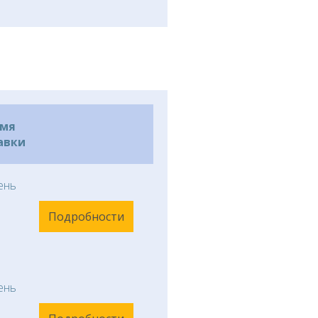
емя
авки
ень
Подробности
ень