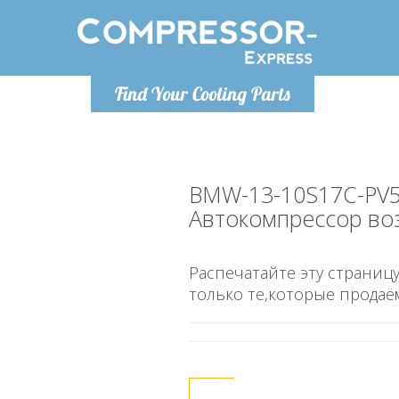
Понедельн
Find Your Cooling Parts
info@co
BMW-13-10S17C-PV
Автокомпрессор во
Распечатайте эту страницу
только те,которые продаё