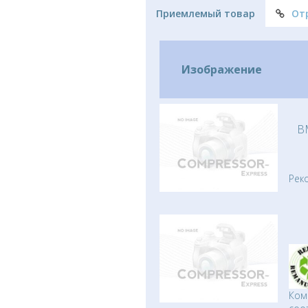
Приемлемый товар
От
Изображение
B
Рек
Ком