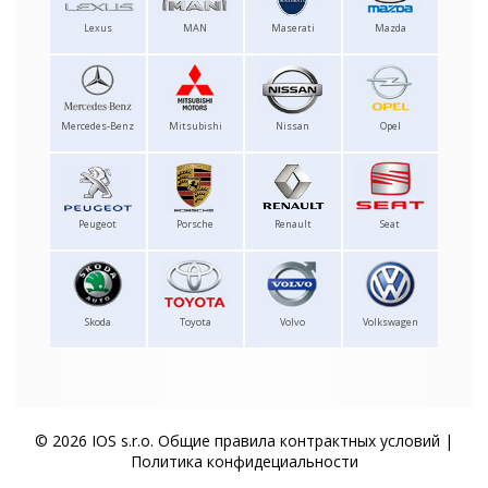
Lexus
MAN
Maserati
Mazda
Mercedes-Benz
Mitsubishi
Nissan
Opel
Peugeot
Porsche
Renault
Seat
Skoda
Toyota
Volvo
Volkswagen
© 2026 IOS s.r.o.
Общие правила контрактных условий
|
Политика конфидециальности