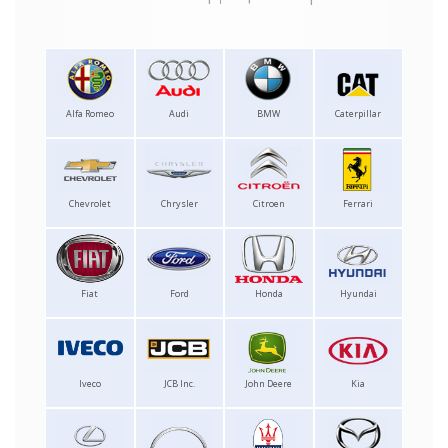
Alfa Romeo
Audi
BMW
Caterpillar
Chevrolet
Chrysler
Citroen
Ferrari
Fiat
Ford
Honda
Hyundai
Iveco
JCB Inc.
John Deere
Kia