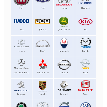
Fiat
Ford
Honda
Hyundai
Iveco
JCB Inc.
John Deere
Kia
Lexus
MAN
Maserati
Mazda
Mercedes-Benz
Mitsubishi
Nissan
Opel
Peugeot
Porsche
Renault
Seat