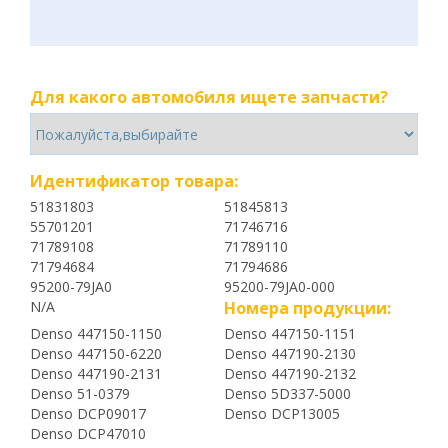
Для какого автомобиля ищете запчасти?
Идентификатор товара:
51831803
51845813
55701201
71746716
71789108
71789110
71794684
71794686
95200-79JA0
95200-79JA0-000
N/A
Номера продукции:
Denso 447150-1150
Denso 447150-1151
Denso 447150-6220
Denso 447190-2130
Denso 447190-2131
Denso 447190-2132
Denso 51-0379
Denso 5D337-5000
Denso DCP09017
Denso DCP13005
Denso DCP47010