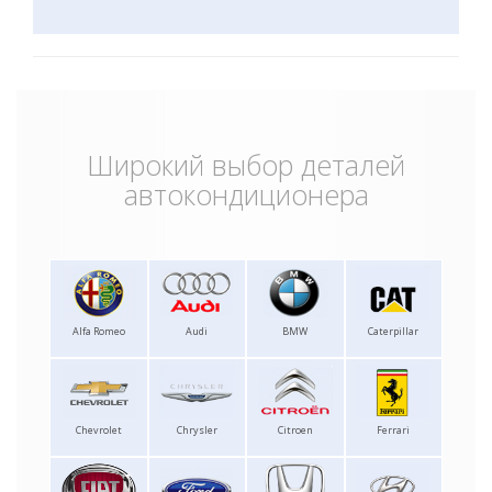
Широкий выбор деталей
автокондиционера
Alfa Romeo
Audi
BMW
Caterpillar
Chevrolet
Chrysler
Citroen
Ferrari