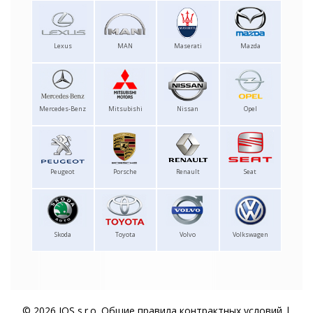
Lexus
MAN
Maserati
Mazda
Mercedes-Benz
Mitsubishi
Nissan
Opel
Peugeot
Porsche
Renault
Seat
Skoda
Toyota
Volvo
Volkswagen
© 2026 IOS s.r.o.
Общие правила контрактных условий
|