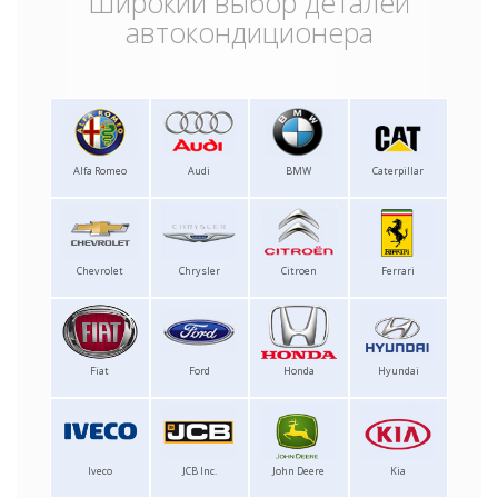
Широкий выбор деталей
автокондиционера
Alfa Romeo
Audi
BMW
Caterpillar
Chevrolet
Chrysler
Citroen
Ferrari
Fiat
Ford
Honda
Hyundai
Iveco
JCB Inc.
John Deere
Kia