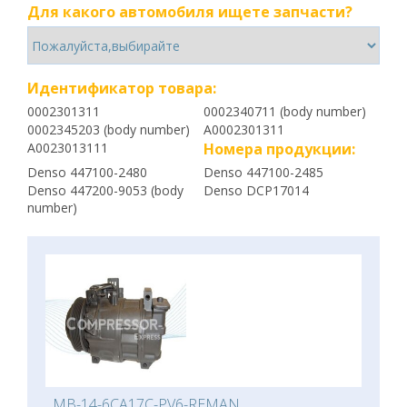
Для какого автомобиля ищете запчасти?
Идентификатор товара:
0002301311
0002340711 (body number)
0002345203 (body number)
A0002301311
A0023013111
Номера продукции:
Denso 447100-2480
Denso 447100-2485
Denso 447200-9053 (body
Denso DCP17014
number)
MB-14-6CA17C-PV6-REMAN