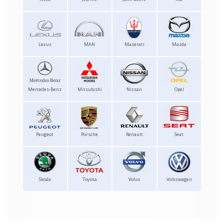
Lexus
MAN
Maserati
Mazda
Mercedes-Benz
Mitsubishi
Nissan
Opel
Peugeot
Porsche
Renault
Seat
Skoda
Toyota
Volvo
Volkswagen