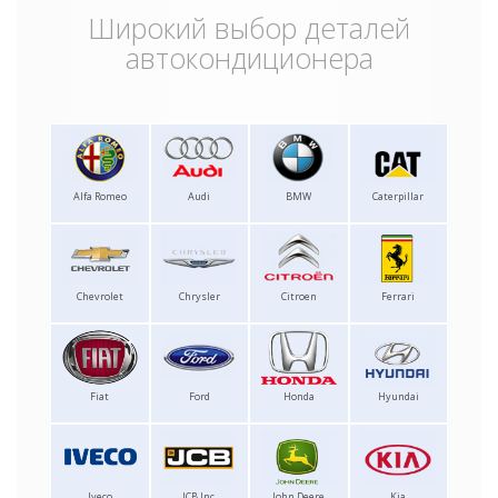
Широкий выбор деталей
автокондиционера
Alfa Romeo
Audi
BMW
Caterpillar
Chevrolet
Chrysler
Citroen
Ferrari
Fiat
Ford
Honda
Hyundai
Iveco
JCB Inc.
John Deere
Kia