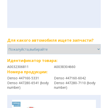
Для какого автомобиля ищете запчасти?
Идентификатор товара:
A0032306811
A0038304660
Номера продукции:
Denso 447160-5331
Denso 447160-6042
Denso 447280-6541 (body
Denso 447280-7110 (body
number)
number)