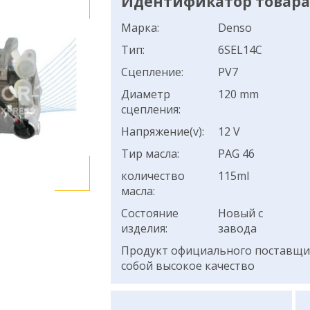
Идентификатор товара:
Марка:
Denso
Тип:
6SEL14C
Сцепление:
PV7
Диаметр
120 mm
сцепления:
Напряжение(v):
12 V
Тир масла:
PAG 46
количество
115ml
масла:
Состояние
Новый с
изделия:
завода
Продукт официального поставщик
собой высокое качество