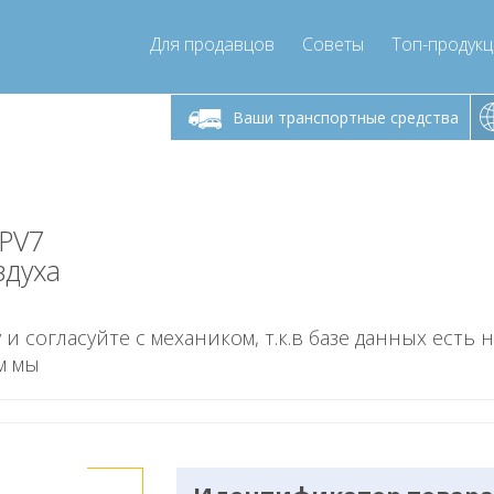
Для продавцов
Советы
Топ-продук
ик-пятница 9:00
Понедельник-пятница 9:00
Понедельни
- 17
- 17
Ваши транспортные средства
mpressor-express.ru
info@compressor-express.ru
info@comp
-PV7
здуха
 и согласуйте с механиком, т.к.в базе данных есть 
м мы