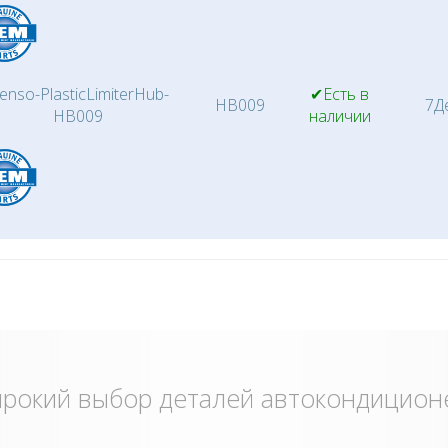
enso-PlasticLimiterHub-
✔Есть в
HB009
7Д
HB009
наличии
рокий выбор деталей автокондицион