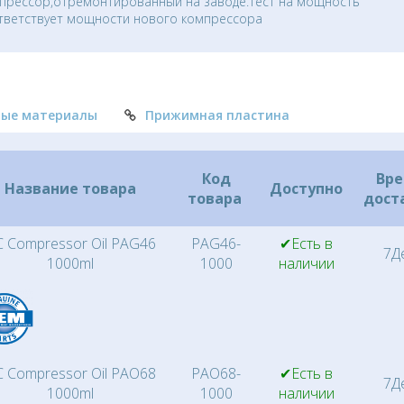
прессор,отремонтированный на заводе.Тест на мощность
тветствует мощности нового компрессора
ные материалы
Прижимная пластина
Код
Вр
Название товара
Доступно
товара
дост
 Compressor Oil PAG46
PAG46-
✔Есть в
7Д
1000ml
1000
наличии
 Compressor Oil PAO68
PAO68-
✔Есть в
7Д
1000ml
1000
наличии