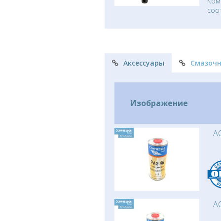
Ком
соо
Аксессуары
Смазоч
Изображение
AC
AC