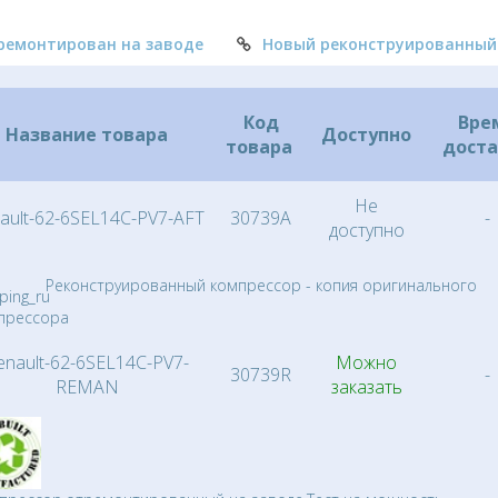
ремонтирован на заводе
Новый реконструированный
Код
Вре
Название товара
Доступно
товара
дост
Не
ault-62-6SEL14C-PV7-AFT
30739A
-
доступно
Реконструированный компрессор - копия оригинального
прессора
enault-62-6SEL14C-PV7-
Можно
30739R
-
REMAN
заказать