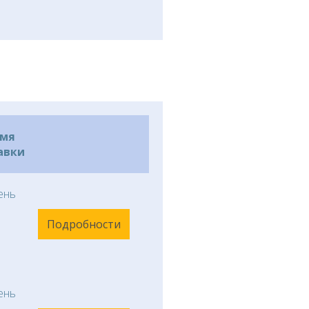
емя
авки
ень
Подробности
ень