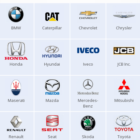
BMW
Caterpillar
Chevrolet
Chrysler
Honda
Hyundai
Iveco
JCB Inc.
Maserati
Mazda
Mercedes-
Mitsubishi
Benz
Renault
Seat
Skoda
Toyota