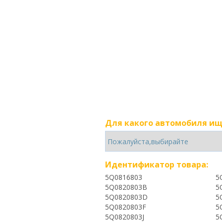
Для какого автомобиля ищ
Идентификатор товара:
5Q0816803
5
5Q0820803B
5
5Q0820803D
5
5Q0820803F
5
5Q0820803J
5