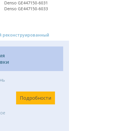
Denso GE447150-6031
Denso GE447150-6033
й реконструированный
мя
авки
нь
Подробности
кое