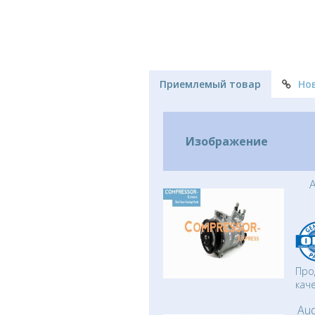
Приемлемый товар
Но
Изображение
A
Про
кач
Aud