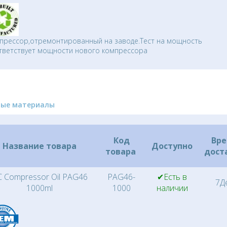
прессор,отремонтированный на заводе.Тест на мощность
тветствует мощности нового компрессора
ные материалы
Код
Вр
Название товара
Доступно
товара
дост
 Compressor Oil PAG46
PAG46-
✔Есть в
7Д
1000ml
1000
наличии