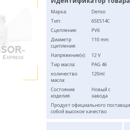
Идентификатор товара:
Марка:
Denso
Тип:
6SES14C
Сцепление:
PV6
Диаметр
110 mm
сцепления:
Напряжение(v):
12 V
Тир масла:
PAG 46
количество
120ml
масла:
Состояние
Новый с
изделия:
завода
Продукт официального поставщик
собой высокое качество