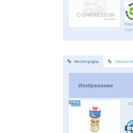
Ком
соо
Аксессуары
Смазоч
Изображение
AC