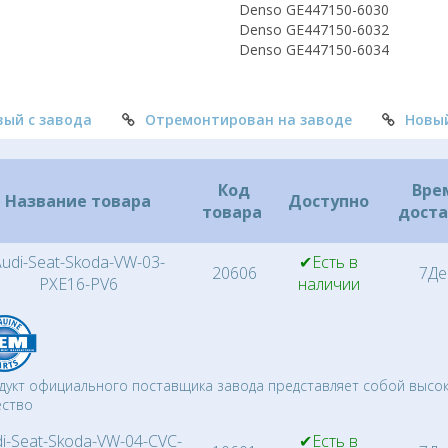
Denso GE447150-6030
Denso GE447150-6032
Denso GE447150-6034
вый с завода
Отремонтирован на заводе
Новы
Код
Вре
Название товара
Доступно
товара
дост
udi-Seat-Skoda-VW-03-
✔Есть в
20606
7Де
PXE16-PV6
наличии
дукт официального поставщика завода представляет собой высо
ество
i-Seat-Skoda-VW-04-CVC-
✔Есть в