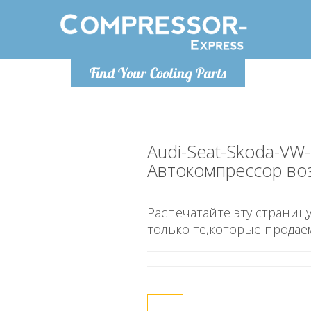
Понедельник-пятница 9:00
Понедельн
Find Your Cooling Parts
- 17
info@compressor-express.ru
info@co
Audi-Seat-Skoda-VW
Автокомпрессор во
Распечатайте эту страницу
только те,которые продаё