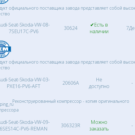
дукт официального поставщика завода представляет собой высо
ество
udi-Seat-Skoda-VW-08-
✔Есть в
30624
7Де
7SEU17C-PV6
наличии
дукт официального поставщика завода представляет собой высо
ество
udi-Seat-Skoda-VW-03-
Не
20606A
-
PXE16-PV6-AFT
доступно
Реконструированный компрессор - копия оригинального
прессора
udi-Seat-Skoda-VW-09-
Можно
306323R
-
6SES14C-PV6-REMAN
заказать