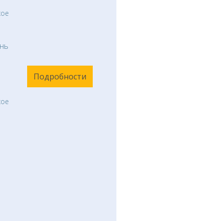
кое
нь
Подробности
кое