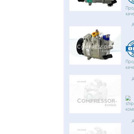
Про
кач
A
Про
кач
A
ком
A