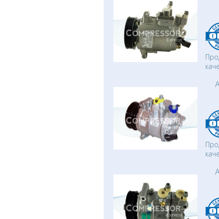
Про
кач
A
Про
кач
A