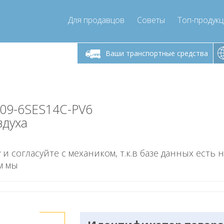
Для продавцов
Советы
Топ-продук
ик-пятница 9:00
Понедельник-пятница 9:00
- 17
- 17
Ваши транспортные средства
mpressor-express.ru
info@compressor-express.ru
-09-6SES14C-PV6
здуха
 и согласуйте с механиком, т.к.в базе данных есть 
м мы