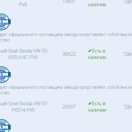
10601
7Де
PV6
наличии
дукт официального поставщика завода представляет собой высо
ество
udi-Seat-Skoda-VW-05-
✔Есть в
30622
7Де
6SEU14C-PV6
наличии
дукт официального поставщика завода представляет собой высо
ество
udi-Seat-Skoda-VW-07-
✔Есть в
20607
7Де
PXE14-PV6
наличии