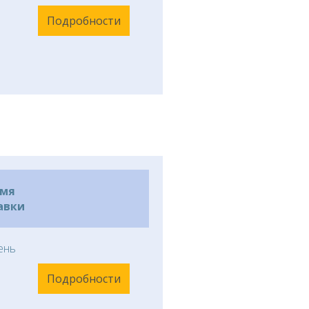
Подробности
емя
авки
ень
Подробности