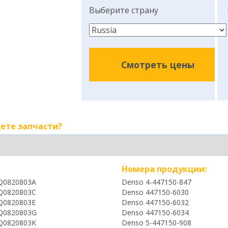
Выберите страну
Смотреть цены
ете запчасти?
Номера продукции:
Q0820803A
Denso 4-447150-847
Q0820803C
Denso 447150-6030
Q0820803E
Denso 447150-6032
Q0820803G
Denso 447150-6034
Q0820803K
Denso 5-447150-908