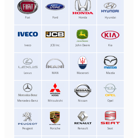
Fiat
Ford
Honda
Hyundai
Iveco
JCB Inc.
John Deere
Kia
Lexus
MAN
Maserati
Mazda
Mercedes-Benz
Mitsubishi
Nissan
Opel
Peugeot
Porsche
Renault
Seat