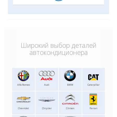
Широкий выбор деталей
автокондиционера
Alfa Romeo
Audi
BMW
Caterpillar
Chevrolet
Chrysler
Citroen
Ferrari