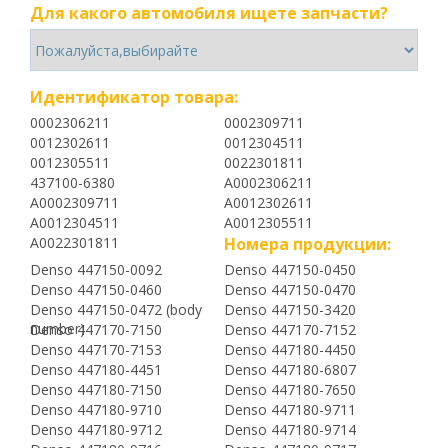
Для какого автомобиля ищете запчасти?
Идентификатор товара:
0002306211
0002309711
0012302611
0012304511
0012305511
0022301811
437100-6380
A0002306211
A0002309711
A0012302611
A0012304511
A0012305511
A0022301811
Номера продукции:
Denso 447150-0092
Denso 447150-0450
Denso 447150-0460
Denso 447150-0470
Denso 447150-0472 (body
Denso 447150-3420
number)
Denso 447170-7150
Denso 447170-7152
Denso 447170-7153
Denso 447180-4450
Denso 447180-4451
Denso 447180-6807
Denso 447180-7150
Denso 447180-7650
Denso 447180-9710
Denso 447180-9711
Denso 447180-9712
Denso 447180-9714