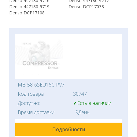
Denso 447180-9716
Denso 447180-9717
Denso 447180-9719
Denso DCP17038
Denso DCP17108
MB-58-6SEU16C-PV7
Код товара:
30747
Доступно:
✔Есть в наличии
Время доставки:
9День
Подробности