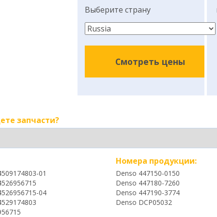
Выберите страну
Смотреть цены
ете запчасти?
Номера продукции:
4509174803-01
Denso 447150-0150
4526956715
Denso 447180-7260
4526956715-04
Denso 447190-3774
4529174803
Denso DCP05032
956715