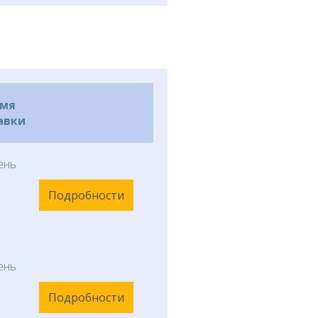
емя
авки
ень
Подробности
ень
Подробности