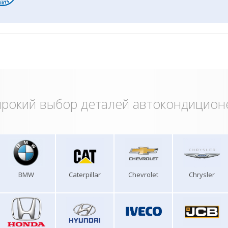
рокий выбор деталей автокондицион
BMW
Caterpillar
Chevrolet
Chrysler