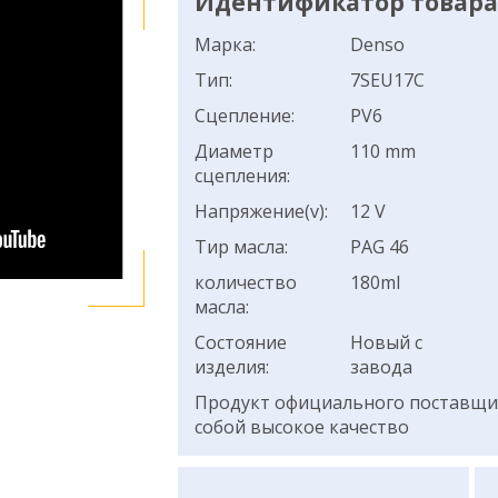
Идентификатор товара:
Марка:
Denso
Тип:
7SEU17C
Сцепление:
PV6
Диаметр
110 mm
сцепления:
Напряжение(v):
12 V
Тир масла:
PAG 46
количество
180ml
масла:
Состояние
Новый с
изделия:
завода
Продукт официального поставщик
собой высокое качество