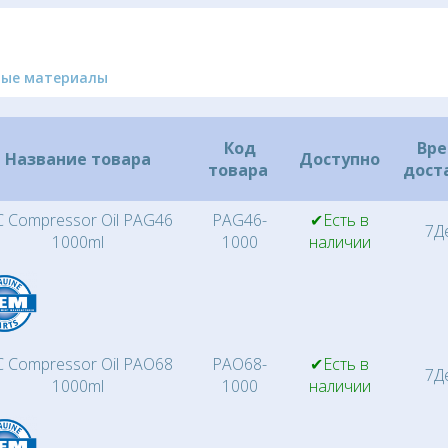
ные материалы
Код
Вр
Название товара
Доступно
товара
дост
 Compressor Oil PAG46
PAG46-
✔Есть в
7Д
1000ml
1000
наличии
 Compressor Oil PAO68
PAO68-
✔Есть в
7Д
1000ml
1000
наличии