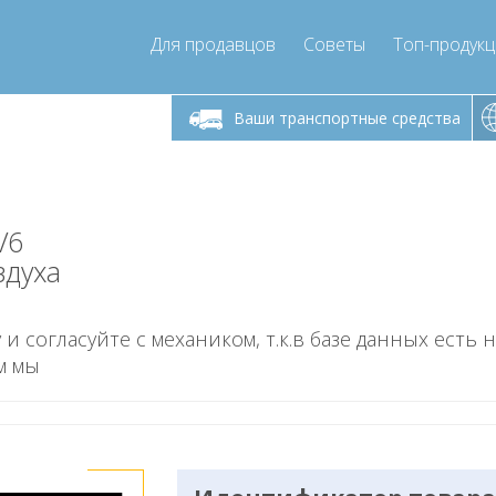
Для продавцов
Советы
Топ-продук
ик-пятница 9:00
Понедельник-пятница 9:00
Понедельни
- 17
- 17
Ваши транспортные средства
mpressor-express.ru
info@compressor-express.ru
info@comp
V6
здуха
 и согласуйте с механиком, т.к.в базе данных есть 
м мы