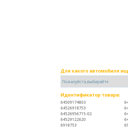
Для какого автомобиля ищ
Идентификатор товара:
64509174803
6
64526918753
6
64526956715-02
6
64529122620
6
6918753
6