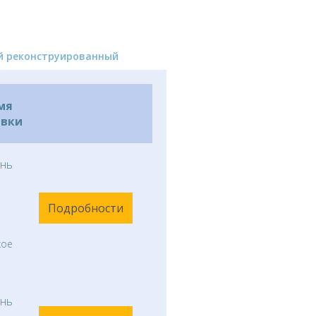
й реконструированный
мя
авки
нь
Подробности
кое
нь