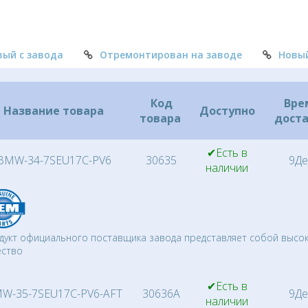
вый с завода
Отремонтирован на заводе
Новы
Код
Вре
Название товара
Доступно
товара
дост
✔Есть в
BMW-34-7SEU17C-PV6
30635
9Де
наличии
дукт официального поставщика завода представляет собой высо
ество
✔Есть в
W-35-7SEU17C-PV6-AFT
30636A
9Де
наличии