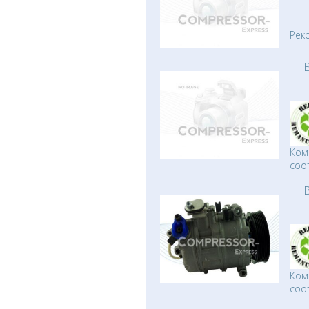
Рек
Ком
соо
Ком
соо