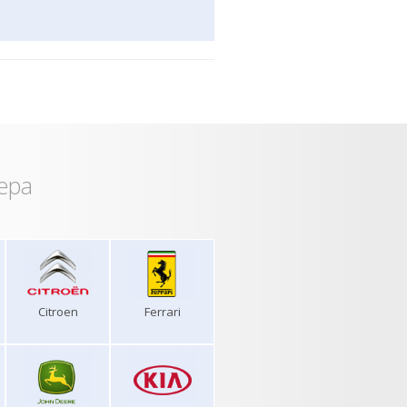
ера
Citroen
Ferrari