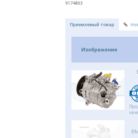
9174803
Приемлемый товар
Но
Изображение
Про
кач
BM