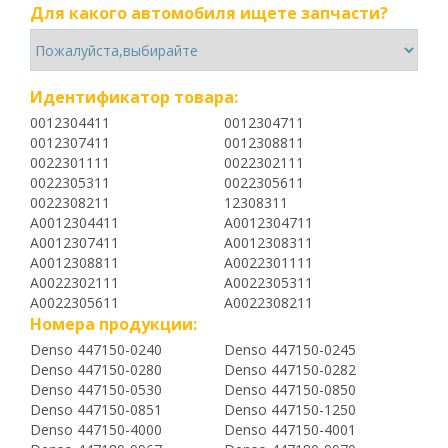
Для какого автомобиля ищете запчасти?
Идентификатор товара:
0012304411
0012304711
0012307411
0012308811
0022301111
0022302111
0022305311
0022305611
0022308211
12308311
A0012304411
A0012304711
A0012307411
A0012308311
A0012308811
A0022301111
A0022302111
A0022305311
A0022305611
A0022308211
Номера продукции:
Denso 447150-0240
Denso 447150-0245
Denso 447150-0280
Denso 447150-0282
Denso 447150-0530
Denso 447150-0850
Denso 447150-0851
Denso 447150-1250
Denso 447150-4000
Denso 447150-4001