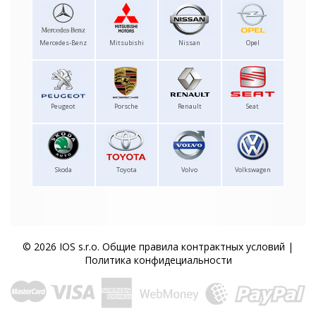
Mercedes-Benz
Mitsubishi
Nissan
Opel
Peugeot
Porsche
Renault
Seat
Skoda
Toyota
Volvo
Volkswagen
© 2026 IOS s.r.o.
Общие правила контрактных условий
|
Политика конфидециальности