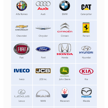
Alfa Romeo
Audi
BMW
Caterpillar
Chevrolet
Chrysler
Citroen
Ferrari
Fiat
Ford
Honda
Hyundai
Iveco
JCB Inc.
John Deere
Kia
Lexus
MAN
Maserati
Mazda