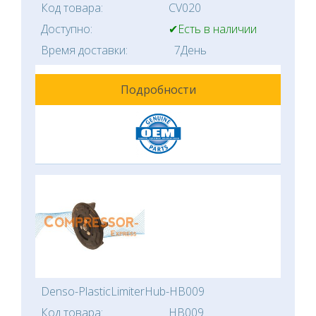
Код товара:
CV020
Доступно:
✔Есть в наличии
Время доставки:
7День
Подробности
Denso-PlasticLimiterHub-HB009
Код товара:
HB009