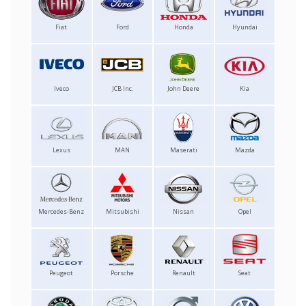
Fiat
Ford
Honda
Hyundai
Iveco
JCB Inc.
John Deere
Kia
Lexus
MAN
Maserati
Mazda
Mercedes-Benz
Mitsubishi
Nissan
Opel
Peugeot
Porsche
Renault
Seat