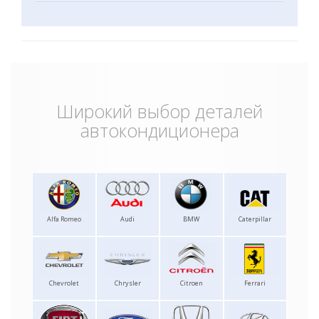
Широкий выбор деталей
автокондиционера
Alfa Romeo
Audi
BMW
Caterpillar
Chevrolet
Chrysler
Citroen
Ferrari