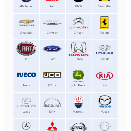
Alfa Romeo
Audi
BMW
Caterpillar
Chevrolet
Chrysler
Citroen
Ferrari
Fiat
Ford
Honda
Hyundai
Iveco
JCB Inc.
John Deere
Kia
Lexus
MAN
Maserati
Mazda