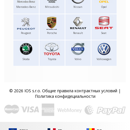
Mercedes-Benz
Mitsubishi
Nissan
Opel
Peugeot
Porsche
Renault
Seat
Skoda
Toyota
Volvo
Volkswagen
© 2026 IOS s.r.o.
Общие правила контрактных условий
|
Политика конфидециальности