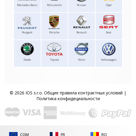
Mercedes-Benz
Mitsubishi
Nissan
Opel
Peugeot
Porsche
Renault
Seat
Skoda
Toyota
Volvo
Volkswagen
© 2026 IOS s.r.o.
Общие правила контрактных условий
|
Политика конфидециальности
COM
FR
RO