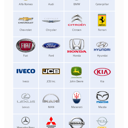
Alfa Romeo
Audi
BMW
Caterpillar
Chevrolet
Chrysler
Citroen
Ferrari
Fiat
Ford
Honda
Hyundai
Iveco
JCB Inc.
John Deere
Kia
Lexus
MAN
Maserati
Mazda