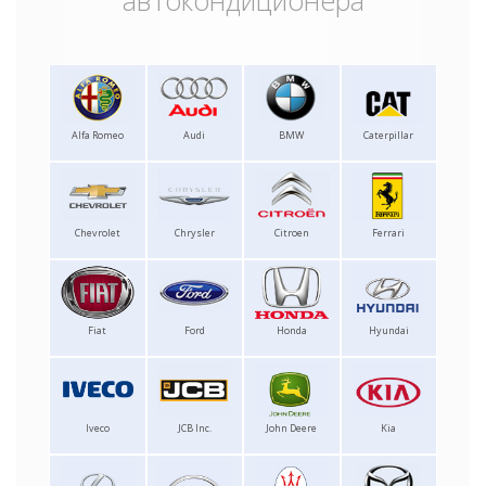
Alfa Romeo
Audi
BMW
Caterpillar
Chevrolet
Chrysler
Citroen
Ferrari
Fiat
Ford
Honda
Hyundai
Iveco
JCB Inc.
John Deere
Kia