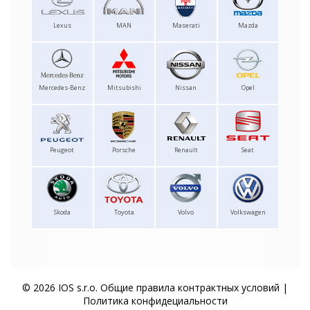
Lexus
MAN
Maserati
Mazda
Mercedes-Benz
Mitsubishi
Nissan
Opel
Peugeot
Porsche
Renault
Seat
Skoda
Toyota
Volvo
Volkswagen
© 2026 IOS s.r.o.
Общие правила контрактных условий
|
Политика конфидециальности