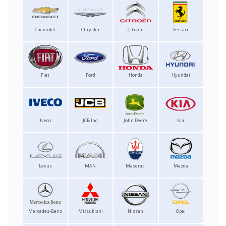
Chevrolet
Chrysler
Citroen
Ferrari
Fiat
Ford
Honda
Hyundai
Iveco
JCB Inc.
John Deere
Kia
Lexus
MAN
Maserati
Mazda
Mercedes-Benz
Mitsubishi
Nissan
Opel