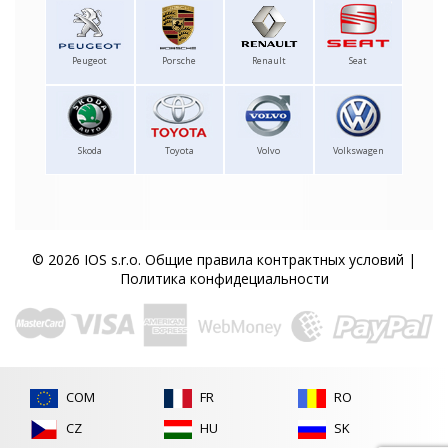
Peugeot
Porsche
Renault
Seat
Skoda
Toyota
Volvo
Volkswagen
© 2026 IOS s.r.o.
Общие правила контрактных условий
|
Политика конфидециальности
COM
FR
RO
CZ
HU
SK