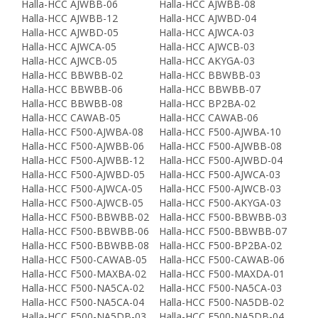
Halla-HCC AJWBB-06
Halla-HCC AJWBB-08
Halla-HCC AJWBB-12
Halla-HCC AJWBD-04
Halla-HCC AJWBD-05
Halla-HCC AJWCA-03
Halla-HCC AJWCA-05
Halla-HCC AJWCB-03
Halla-HCC AJWCB-05
Halla-HCC AKYGA-03
Halla-HCC BBWBB-02
Halla-HCC BBWBB-03
Halla-HCC BBWBB-06
Halla-HCC BBWBB-07
Halla-HCC BBWBB-08
Halla-HCC BP2BA-02
Halla-HCC CAWAB-05
Halla-HCC CAWAB-06
Halla-HCC F500-AJWBA-08
Halla-HCC F500-AJWBA-10
Halla-HCC F500-AJWBB-06
Halla-HCC F500-AJWBB-08
Halla-HCC F500-AJWBB-12
Halla-HCC F500-AJWBD-04
Halla-HCC F500-AJWBD-05
Halla-HCC F500-AJWCA-03
Halla-HCC F500-AJWCA-05
Halla-HCC F500-AJWCB-03
Halla-HCC F500-AJWCB-05
Halla-HCC F500-AKYGA-03
Halla-HCC F500-BBWBB-02
Halla-HCC F500-BBWBB-03
Halla-HCC F500-BBWBB-06
Halla-HCC F500-BBWBB-07
Halla-HCC F500-BBWBB-08
Halla-HCC F500-BP2BA-02
Halla-HCC F500-CAWAB-05
Halla-HCC F500-CAWAB-06
Halla-HCC F500-MAXBA-02
Halla-HCC F500-MAXDA-01
Halla-HCC F500-NA5CA-02
Halla-HCC F500-NA5CA-03
Halla-HCC F500-NA5CA-04
Halla-HCC F500-NA5DB-02
Halla-HCC F500-NA5DB-03
Halla-HCC F500-NA5DB-04