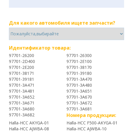
Для какого автомобиля ищете запчасти?
Идентификатор товара:
97701-26200
97701-26300
97701-2D400
97701-2E100
97701-2E200
97701-38170
97701-38171
97701-39180
97701-39181
97701-3A470
97701-3A471
97701-3A480
97701-3A481
97701-3A651
97701-3A652
97701-3A670
97701-3A671
97701-3A672
97701-3A680
97701-3A681
97701-3A682
Номера продукции:
Halla-HCC AKYGA-01
Halla-HCC F500-AKYGA-01
Halla-HCC AJWBA-08
Halla-HCC AJWBA-10