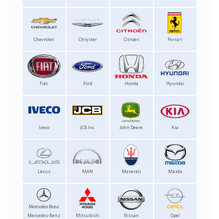
Chevrolet
Chrysler
Citroen
Ferrari
Fiat
Ford
Honda
Hyundai
Iveco
JCB Inc.
John Deere
Kia
Lexus
MAN
Maserati
Mazda
Mercedes-Benz
Mitsubishi
Nissan
Opel