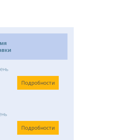
емя
авки
ень
Подробности
ень
Подробности