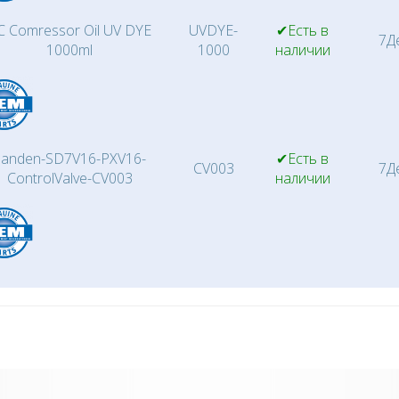
C Comressor Oil UV DYE
UVDYE-
✔Есть в
7Д
1000ml
1000
наличии
Sanden-SD7V16-PXV16-
✔Есть в
CV003
7Д
ControlValve-CV003
наличии