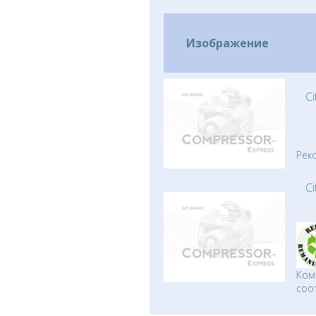
Изображение
C
Рек
C
Ком
соо