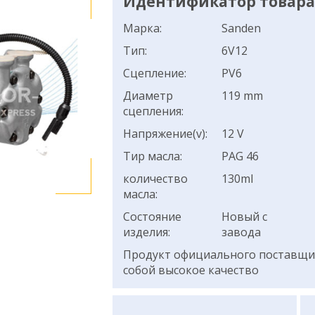
Идентификатор товара:
Марка:
Sanden
Тип:
6V12
Сцепление:
PV6
Диаметр
119 mm
сцепления:
Напряжение(v):
12 V
Тир масла:
PAG 46
количество
130ml
масла:
Состояние
Новый с
изделия:
завода
Продукт официального поставщик
собой высокое качество