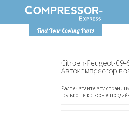
Понедельник-пятница 9:00
Понедельн
Find Your Cooling Parts
- 17
info@compressor-express.ru
info@co
Citroen-Peugeot-09-
Автокомпрессор во
Распечатайте эту страницу
только те,которые продаё