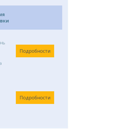
мя
авки
нь
Подробности
а
Подробности