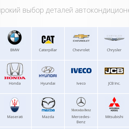
рокий выбор деталей автокондицион
BMW
Caterpillar
Chevrolet
Chrysler
Honda
Hyundai
Iveco
JCB Inc.
Maserati
Mazda
Mercedes-
Mitsubishi
Benz