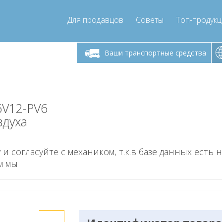
Для продавцов
Советы
Топ-продук
ик-пятница 9:00
Понедельник-пятница 9:00
Понедельни
- 17
- 17
Ваши транспортные средства
mpressor-express.ru
info@compressor-express.ru
info@comp
6V12-PV6
здуха
 и согласуйте с механиком, т.к.в базе данных есть 
м мы