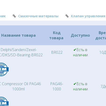
ник
Смазочные материалы
Клапан управления
Код
Вр
Название товара
Доступно
товара
дост
Delphi/Sanden/Zexel-
✔Есть в
BR022
10Д
C/DKS/SD-Bearing-BR022
наличии
 Compressor Oil PAG46
PAG46-
✔Есть в
7Д
1000ml
1000
наличии