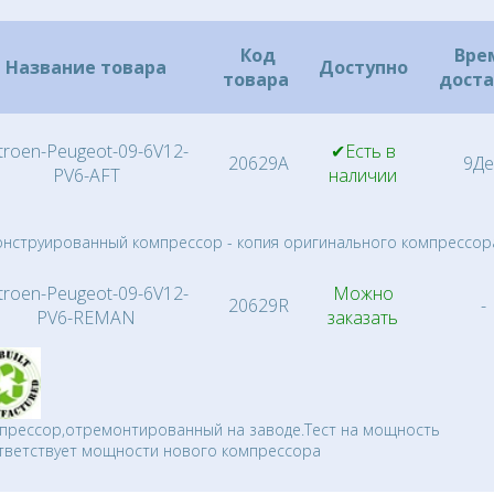
Код
Вре
Название товара
Доступно
товара
дост
itroen-Peugeot-09-6V12-
✔Есть в
20629A
9Де
PV6-AFT
наличии
онструированный компрессор - копия оригинального компрессор
itroen-Peugeot-09-6V12-
Можно
20629R
-
PV6-REMAN
заказать
прессор,отремонтированный на заводе.Тест на мощность
тветствует мощности нового компрессора