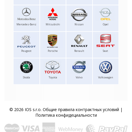
Mercedes-Benz
Mitsubishi
Nissan
Opel
Peugeot
Porsche
Renault
Seat
Skoda
Toyota
Volvo
Volkswagen
© 2026 IOS s.r.o.
Общие правила контрактных условий
|
Политика конфидециальности