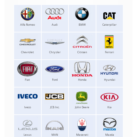
Alfa Romeo
Audi
BMW
Caterpillar
Chevrolet
Chrysler
Citroen
Ferrari
Fiat
Ford
Honda
Hyundai
Iveco
JCB Inc.
John Deere
Kia
Lexus
MAN
Maserati
Mazda