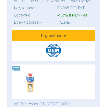
AC Compressor Oil PAO68 250ml with UV dye
Код товара:
PAO68-250-DYE
Доступно:
✔Есть в наличии
Время доставки:
7День
Подробности
AC Comressor Oil UV DYE 1000ml