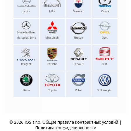
Lexus
MAN
Maserati
Mazda
Mercedes-Benz
Mitsubishi
Nissan
Opel
Peugeot
Porsche
Renault
Seat
Skoda
Toyota
Volvo
Volkswagen
© 2026 IOS s.r.o.
Общие правила контрактных условий
|
Политика конфидециальности