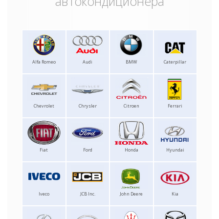
автокондиционера
Alfa Romeo
Audi
BMW
Caterpillar
Chevrolet
Chrysler
Citroen
Ferrari
Fiat
Ford
Honda
Hyundai
Iveco
JCB Inc.
John Deere
Kia