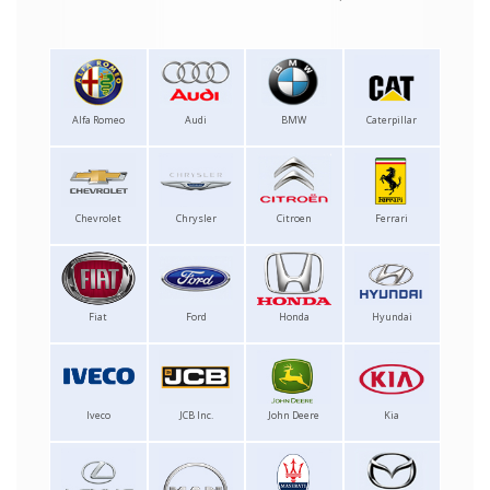
Alfa Romeo
Audi
BMW
Caterpillar
Chevrolet
Chrysler
Citroen
Ferrari
Fiat
Ford
Honda
Hyundai
Iveco
JCB Inc.
John Deere
Kia