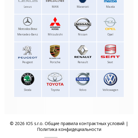
Lexus
MAN
Maserati
Mazda
Mercedes-Benz
Mitsubishi
Nissan
Opel
Peugeot
Porsche
Renault
Seat
Skoda
Toyota
Volvo
Volkswagen
© 2026 IOS s.r.o.
Общие правила контрактных условий
|
Политика конфидециальности