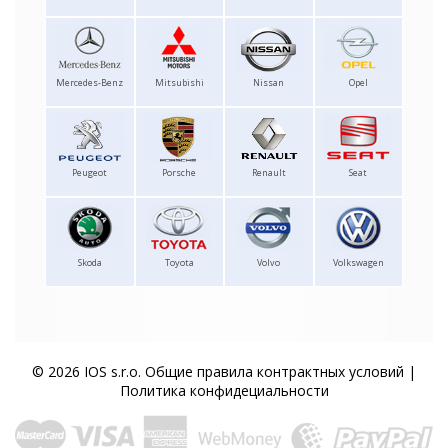
Mercedes-Benz
Mitsubishi
Nissan
Opel
Peugeot
Porsche
Renault
Seat
Skoda
Toyota
Volvo
Volkswagen
© 2026 IOS s.r.o.
Общие правила контрактных условий
|
Политика конфидециальности