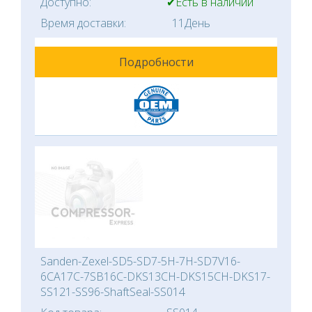
Доступно:
✔Есть в наличии
Время доставки:
11День
Подробности
Sanden-Zexel-SD5-SD7-5H-7H-SD7V16-
6CA17C-7SB16C-DKS13CH-DKS15CH-DKS17-
SS121-SS96-ShaftSeal-SS014