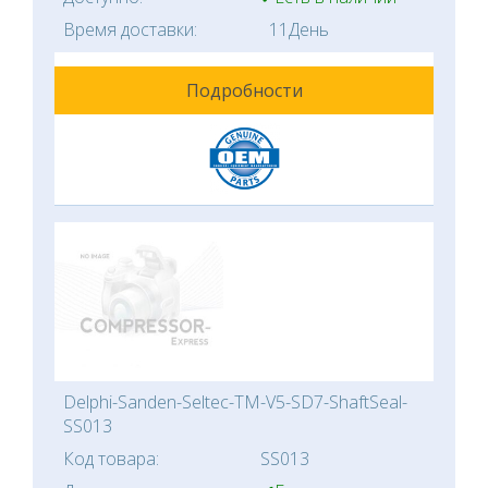
Время доставки:
11День
Подробности
Delphi-Sanden-Seltec-TM-V5-SD7-ShaftSeal-
SS013
Код товара:
SS013