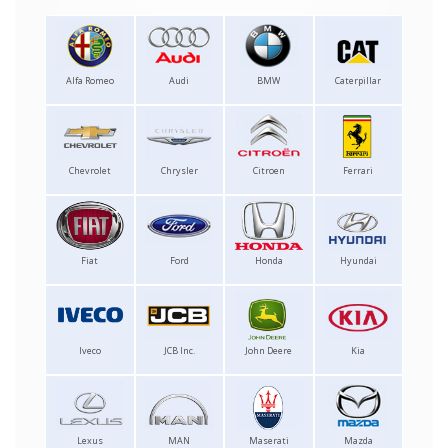
Alfa Romeo
Audi
BMW
Caterpillar
Chevrolet
Chrysler
Citroen
Ferrari
Fiat
Ford
Honda
Hyundai
Iveco
JCB Inc.
John Deere
Kia
Lexus
MAN
Maserati
Mazda