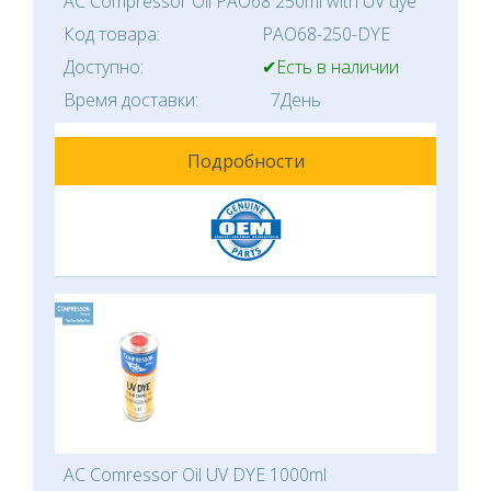
AC Compressor Oil PAO68 250ml with UV dye
Код товара:
PAO68-250-DYE
Доступно:
✔Есть в наличии
Время доставки:
7День
Подробности
AC Comressor Oil UV DYE 1000ml