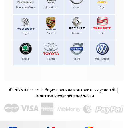
Mercedes-Benz
Mitsubishi
Nissan
Opel
Peugeot
Porsche
Renault
Seat
Skoda
Toyota
Volvo
Volkswagen
© 2026 IOS s.r.o.
Общие правила контрактных условий
|
Политика конфидециальности