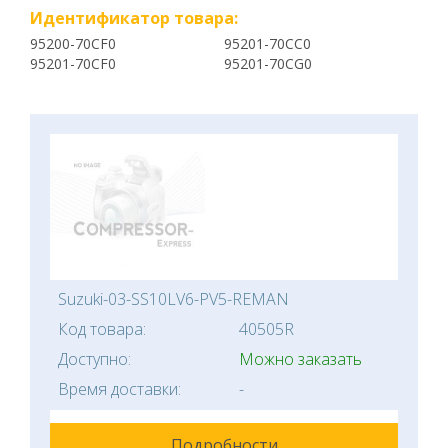
Идентификатор товара:
95200-70CF0
95201-70CC0
95201-70CF0
95201-70CG0
Suzuki-03-SS10LV6-PV5-REMAN
Код товара:
40505R
Доступно:
Можно заказать
Время доставки:
-
Подробности