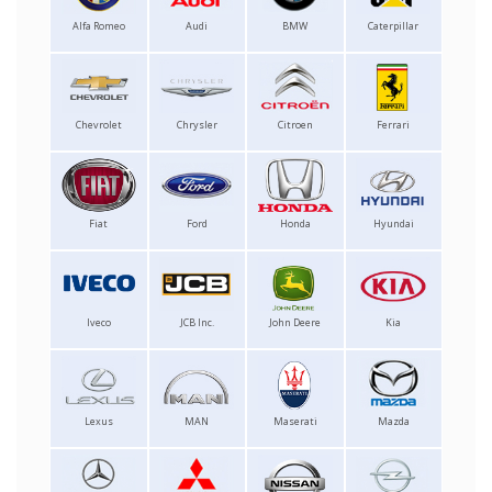
Alfa Romeo
Audi
BMW
Caterpillar
Chevrolet
Chrysler
Citroen
Ferrari
Fiat
Ford
Honda
Hyundai
Iveco
JCB Inc.
John Deere
Kia
Lexus
MAN
Maserati
Mazda