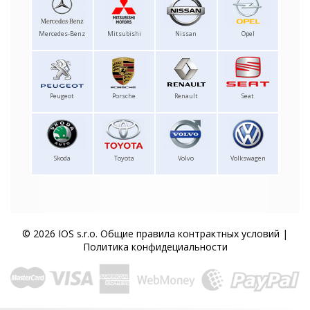
Mercedes-Benz
Mitsubishi
Nissan
Opel
Peugeot
Porsche
Renault
Seat
Skoda
Toyota
Volvo
Volkswagen
© 2026 IOS s.r.o.
Общие правила контрактных условий
|
Политика конфидециальности