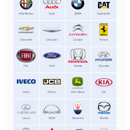
Alfa Romeo
Audi
BMW
Caterpillar
Chevrolet
Chrysler
Citroen
Ferrari
Fiat
Ford
Honda
Hyundai
Iveco
JCB Inc.
John Deere
Kia
Lexus
MAN
Maserati
Mazda