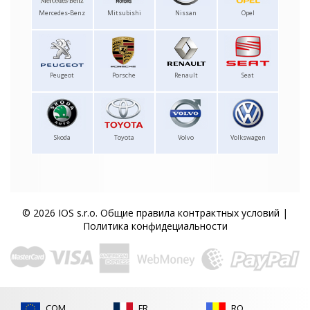
Mercedes-Benz
Mitsubishi
Nissan
Opel
Peugeot
Porsche
Renault
Seat
Skoda
Toyota
Volvo
Volkswagen
© 2026 IOS s.r.o.
Общие правила контрактных условий
|
Политика конфидециальности
COM
FR
RO