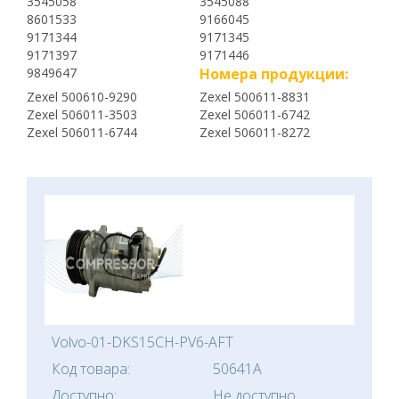
3545058
3545088
8601533
9166045
9171344
9171345
9171397
9171446
9849647
Номера продукции:
Zexel 500610-9290
Zexel 500611-8831
Zexel 506011-3503
Zexel 506011-6742
Zexel 506011-6744
Zexel 506011-8272
Volvo-01-DKS15CH-PV6-AFT
Код товара:
50641A
Доступно:
Не доступно