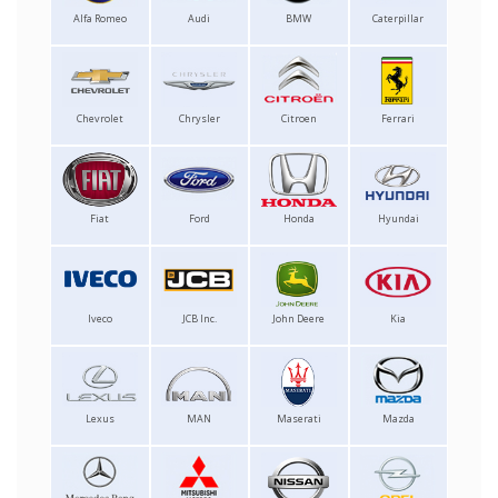
Alfa Romeo
Audi
BMW
Caterpillar
Chevrolet
Chrysler
Citroen
Ferrari
Fiat
Ford
Honda
Hyundai
Iveco
JCB Inc.
John Deere
Kia
Lexus
MAN
Maserati
Mazda