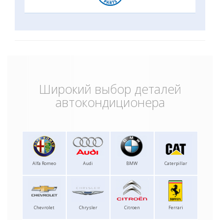
Широкий выбор деталей
автокондиционера
Alfa Romeo
Audi
BMW
Caterpillar
Chevrolet
Chrysler
Citroen
Ferrari