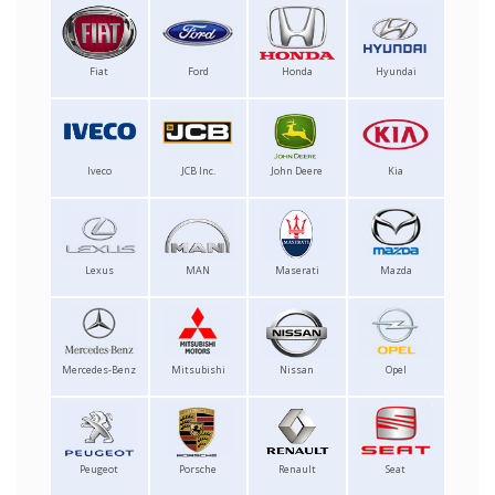
Fiat
Ford
Honda
Hyundai
Iveco
JCB Inc.
John Deere
Kia
Lexus
MAN
Maserati
Mazda
Mercedes-Benz
Mitsubishi
Nissan
Opel
Peugeot
Porsche
Renault
Seat