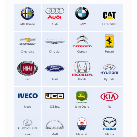
Alfa Romeo
Audi
BMW
Caterpillar
Chevrolet
Chrysler
Citroen
Ferrari
Fiat
Ford
Honda
Hyundai
Iveco
JCB Inc.
John Deere
Kia
Lexus
MAN
Maserati
Mazda