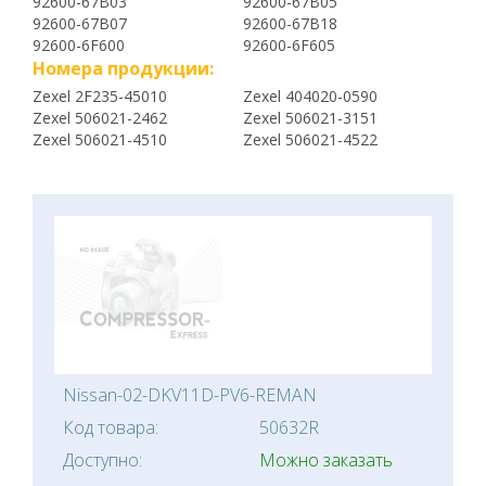
92600-67B03
92600-67B05
92600-67B07
92600-67B18
92600-6F600
92600-6F605
Номера продукции:
Zexel 2F235-45010
Zexel 404020-0590
Zexel 506021-2462
Zexel 506021-3151
Zexel 506021-4510
Zexel 506021-4522
Nissan-02-DKV11D-PV6-REMAN
Код товара:
50632R
Доступно:
Можно заказать