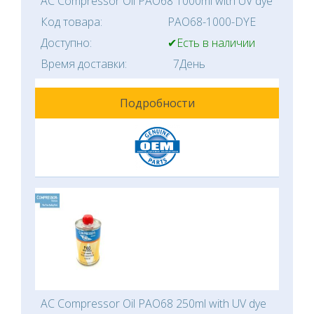
AC Compressor Oil PAO68 1000ml with UV dye
Код товара:
PAO68-1000-DYE
Доступно:
✔Есть в наличии
Время доставки:
7День
Подробности
AC Compressor Oil PAO68 250ml with UV dye