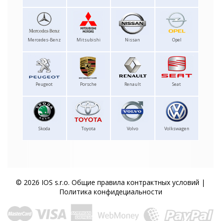
Mercedes-Benz
Mitsubishi
Nissan
Opel
Peugeot
Porsche
Renault
Seat
Skoda
Toyota
Volvo
Volkswagen
© 2026 IOS s.r.o.
Общие правила контрактных условий
|
Политика конфидециальности