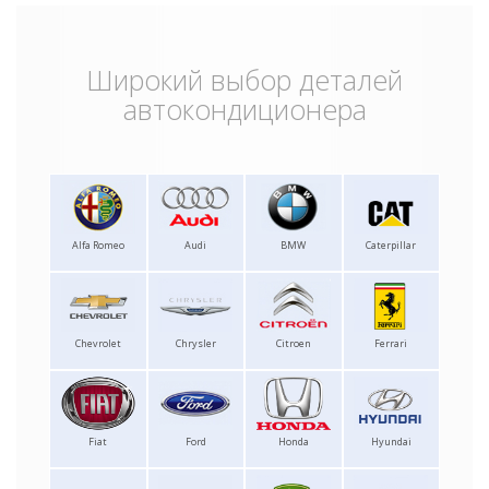
Широкий выбор деталей
автокондиционера
Alfa Romeo
Audi
BMW
Caterpillar
Chevrolet
Chrysler
Citroen
Ferrari
Fiat
Ford
Honda
Hyundai