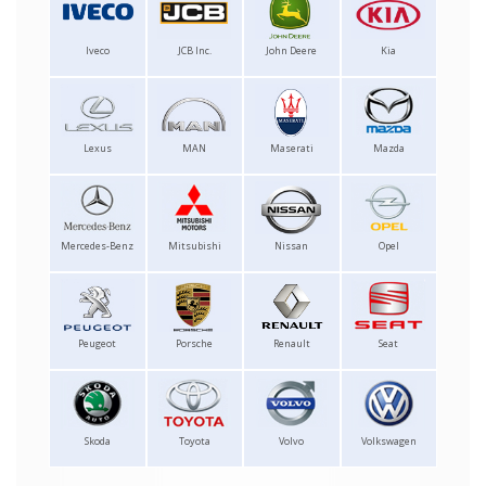
Iveco
JCB Inc.
John Deere
Kia
Lexus
MAN
Maserati
Mazda
Mercedes-Benz
Mitsubishi
Nissan
Opel
Peugeot
Porsche
Renault
Seat
Skoda
Toyota
Volvo
Volkswagen