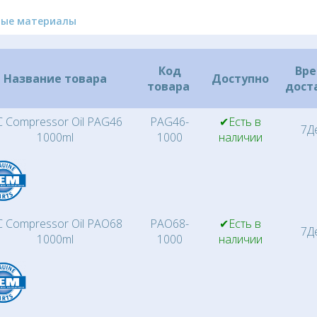
ные материалы
Код
Вр
Название товара
Доступно
товара
дост
 Compressor Oil PAG46
PAG46-
✔Есть в
7Д
1000ml
1000
наличии
 Compressor Oil PAO68
PAO68-
✔Есть в
7Д
1000ml
1000
наличии