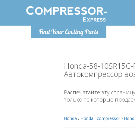
Понедельн
Find Your Cooling Parts
info@co
Honda-58-10SR15C
Автокомпрессор во
Распечатайте эту страницу
только те,которые продаё
Honda
›
Honda : compressor
›
Honda