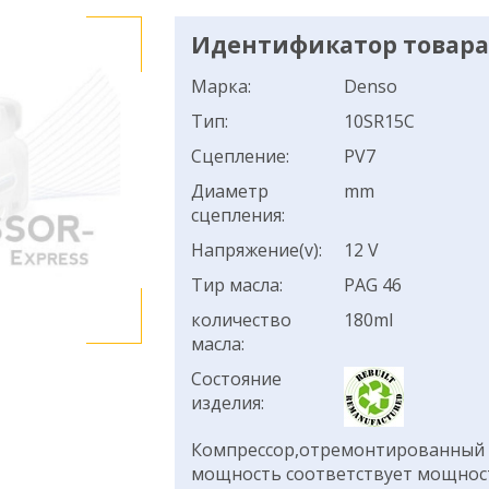
Идентификатор товара:
Марка:
Denso
Тип:
10SR15C
Сцепление:
PV7
Диаметр
mm
сцепления:
Напряжение(v):
12 V
Тир масла:
PAG 46
количество
180ml
масла:
Состояние
изделия:
Компрессор,отремонтированный н
мощность соответствует мощнос