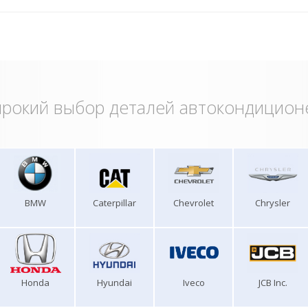
рокий выбор деталей автокондицион
BMW
Caterpillar
Chevrolet
Chrysler
Honda
Hyundai
Iveco
JCB Inc.