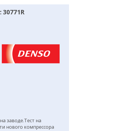
 30771R
а заводе.Тест на
ти нового компрессора