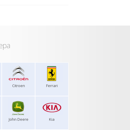
ера
Citroen
Ferrari
John Deere
Kia