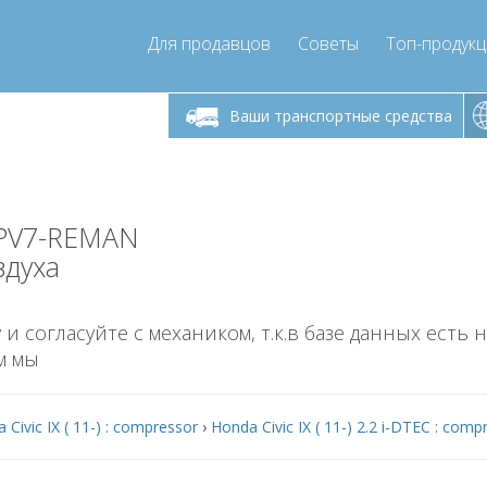
Для продавцов
Советы
Топ-продук
ик-пятница 9:00
Понедельник-пятница 9:00
Понедельни
- 17
- 17
Ваши транспортные средства
mpressor-express.ru
info@compressor-express.ru
info@comp
-PV7-REMAN
здуха
 и согласуйте с механиком, т.к.в базе данных есть 
м мы
 Civic IX ( 11-) : compressor
›
Honda Civic IX ( 11-) 2.2 i-DTEC : comp