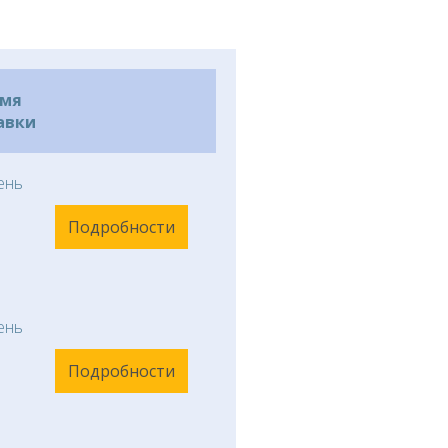
емя
авки
ень
Подробности
ень
Подробности