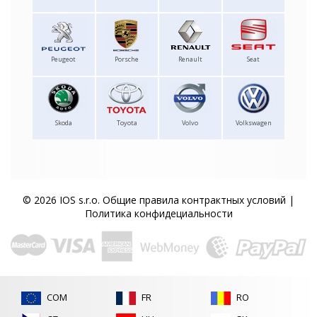
Peugeot
Porsche
Renault
Seat
Skoda
Toyota
Volvo
Volkswagen
© 2026 IOS s.r.o.
Общие правила контрактных условий
|
Политика конфидециальности
COM
FR
RO