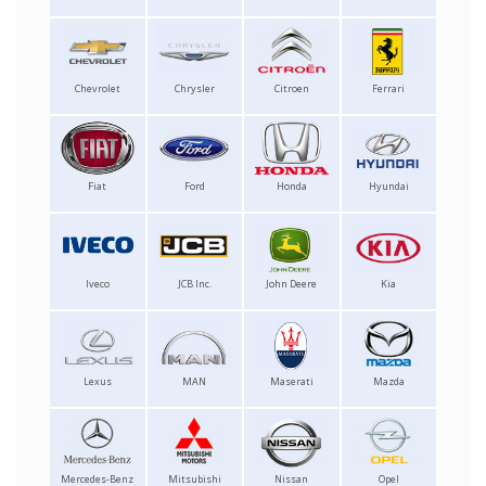
Chevrolet
Chrysler
Citroen
Ferrari
Fiat
Ford
Honda
Hyundai
Iveco
JCB Inc.
John Deere
Kia
Lexus
MAN
Maserati
Mazda
Mercedes-Benz
Mitsubishi
Nissan
Opel