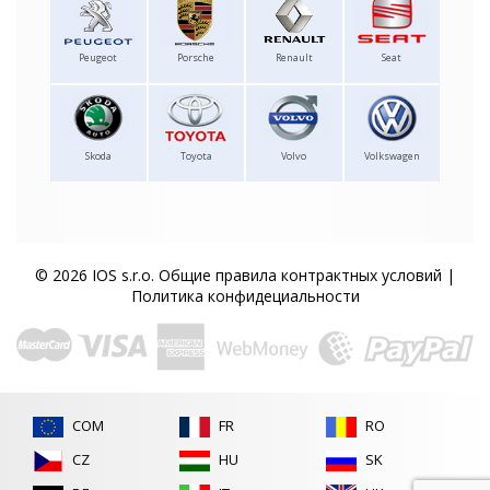
Peugeot
Porsche
Renault
Seat
Skoda
Toyota
Volvo
Volkswagen
© 2026 IOS s.r.o.
Общие правила контрактных условий
|
Политика конфидециальности
COM
FR
RO
CZ
HU
SK