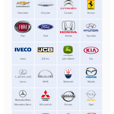
Chevrolet
Chrysler
Citroen
Ferrari
Fiat
Ford
Honda
Hyundai
Iveco
JCB Inc.
John Deere
Kia
Lexus
MAN
Maserati
Mazda
Mercedes-Benz
Mitsubishi
Nissan
Opel