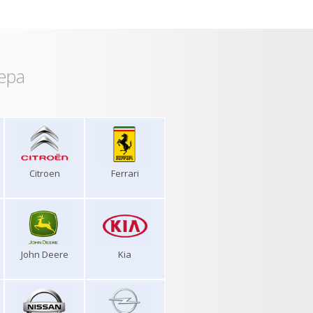
ера
Citroen
Ferrari
John Deere
Kia