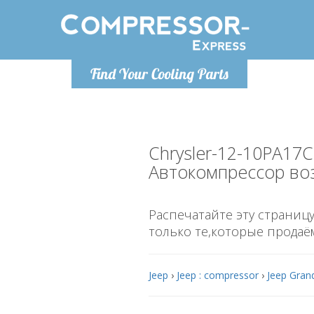
Понедельн
Find Your Cooling Parts
info@co
Chrysler-12-10PA17C
Автокомпрессор во
Распечатайте эту страницу
только те,которые продаё
Jeep
›
Jeep : compressor
›
Jeep Gran