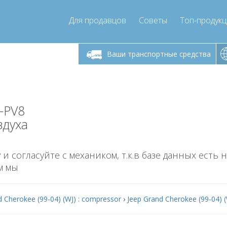
Для продавцов
Советы
Топ-продук
ик-пятница 9:00
Понедельник-пятница 9:00
Понедельни
- 17
- 17
Ваши транспортные средства
mpressor-express.ru
info@compressor-express.ru
info@comp
-PV8
здуха
 и согласуйте с механиком, т.к.в базе данных есть 
м мы
d Cherokee (99-04) (WJ) : compressor
›
Jeep Grand Cherokee (99-04) (