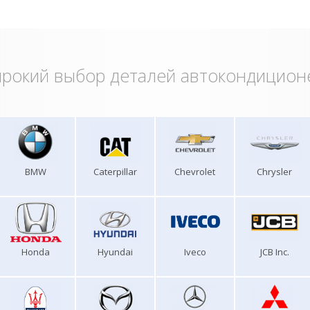
рокий выбор деталей автокондицион
BMW
Caterpillar
Chevrolet
Chrysler
Honda
Hyundai
Iveco
JCB Inc.