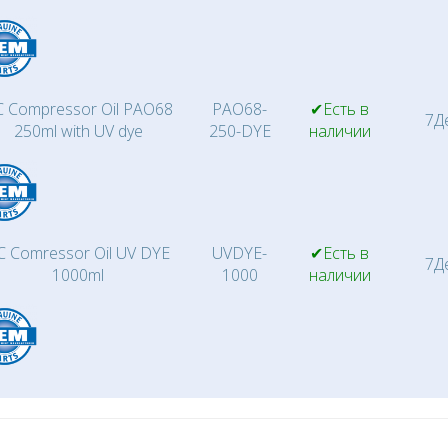
 Compressor Oil PAO68
PAO68-
✔Есть в
7Д
250ml with UV dye
250-DYE
наличии
C Comressor Oil UV DYE
UVDYE-
✔Есть в
7Д
1000ml
1000
наличии