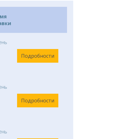
емя
авки
ень
Подробности
ень
Подробности
ень