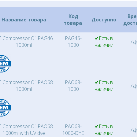
Код
Вр
Название товара
Доступно
товара
дост
 Compressor Oil PAG46
PAG46-
✔Есть в
7Д
1000ml
1000
наличии
 Compressor Oil PAO68
PAO68-
✔Есть в
7Д
1000ml
1000
наличии
 Compressor Oil PAO68
PAO68-
✔Есть в
7Д
1000ml with UV dye
1000-DYE
наличии