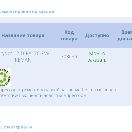
ремонтирован на заводе
Код
Вре
Название товара
Доступно
товара
дост
rysler-12-10PA17C-PV8-
Можно
30803R
-
REMAN
заказать
прессор,отремонтированный на заводе.Тест на мощность
тветствует мощности нового компрессора
ные материалы