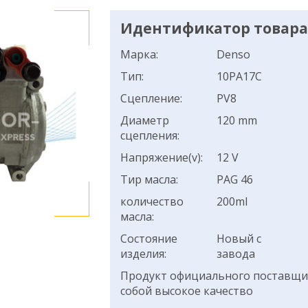
Идентификатор товара:
Марка:
Denso
Тип:
10PA17C
Сцепление:
PV8
Диаметр
120 mm
сцепления:
Напряжение(v):
12 V
Тир масла:
PAG 46
количество
200ml
масла:
Состояние
Новый с
изделия:
завода
Продукт официального поставщик
собой высокое качество