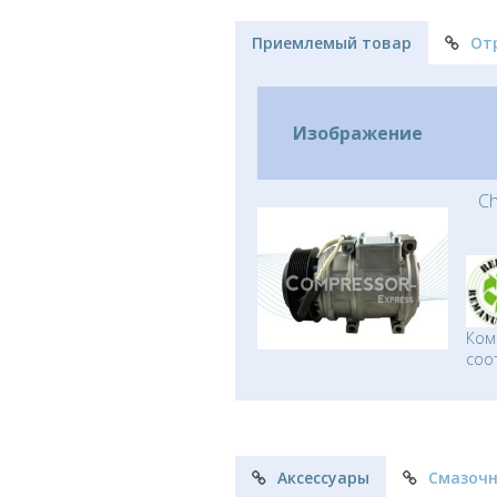
Приемлемый товар
От
Изображение
Ch
Ком
соо
Аксессуары
Смазоч