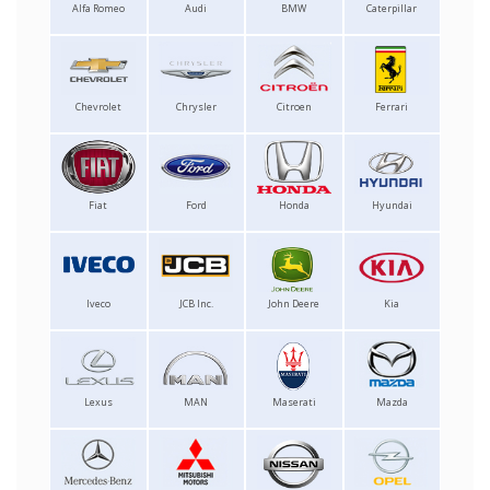
Alfa Romeo
Audi
BMW
Caterpillar
Chevrolet
Chrysler
Citroen
Ferrari
Fiat
Ford
Honda
Hyundai
Iveco
JCB Inc.
John Deere
Kia
Lexus
MAN
Maserati
Mazda