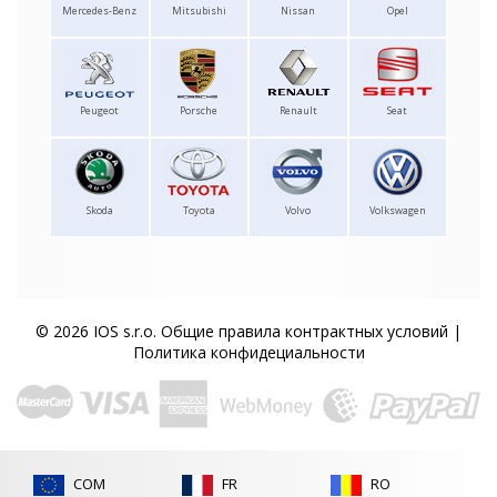
Mercedes-Benz
Mitsubishi
Nissan
Opel
Peugeot
Porsche
Renault
Seat
Skoda
Toyota
Volvo
Volkswagen
© 2026 IOS s.r.o.
Общие правила контрактных условий
|
Политика конфидециальности
COM
FR
RO