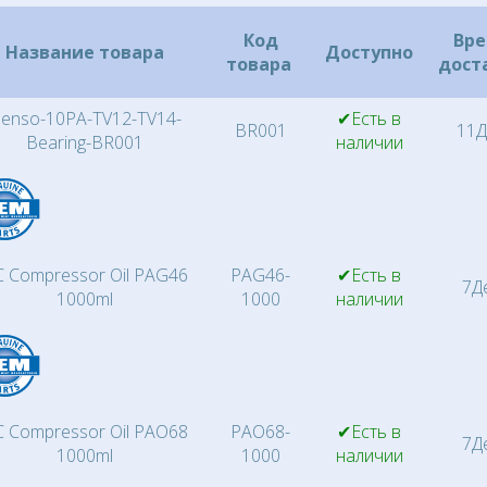
Код
Вр
Название товара
Доступно
товара
дост
enso-10PA-TV12-TV14-
✔Есть в
BR001
11Д
Bearing-BR001
наличии
 Compressor Oil PAG46
PAG46-
✔Есть в
7Д
1000ml
1000
наличии
 Compressor Oil PAO68
PAO68-
✔Есть в
7Д
1000ml
1000
наличии