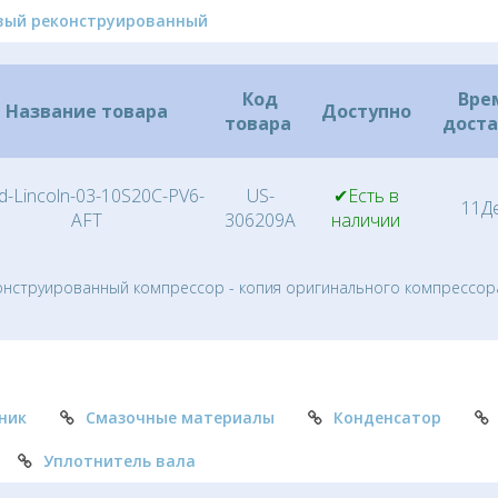
вый реконструированный
Код
Вре
Название товара
Доступно
товара
дост
d-Lincoln-03-10S20C-PV6-
US-
✔Есть в
11Д
AFT
306209A
наличии
онструированный компрессор - копия оригинального компрессор
ник
Смазочные материалы
Конденсатор
Уплотнитель вала