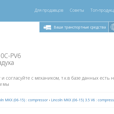
Для продавцов
Советы
Топ-продук
ик-пятница 9:00
Понедельник-пятница 9:00
Понедельни
- 17
- 17
Ваши транспортные средства
mpressor-express.ru
info@compressor-express.ru
info@comp
20C-PV6
здуха
 и согласуйте с механиком, т.к.в базе данных есть 
м мы
oln MKX (06-15) : compressor
›
Lincoln MKX (06-15) 3.5 V6 : compres