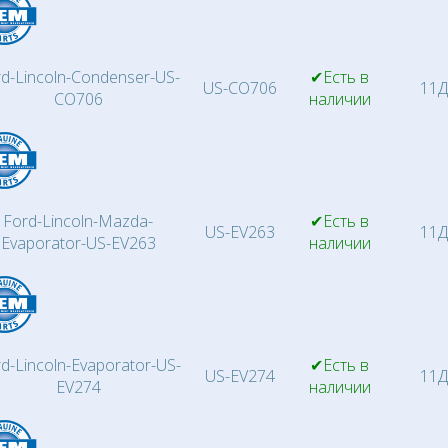
d-Lincoln-Condenser-US-
✔Есть в
US-CO706
11Д
CO706
наличии
Ford-Lincoln-Mazda-
✔Есть в
US-EV263
11Д
Evaporator-US-EV263
наличии
d-Lincoln-Evaporator-US-
✔Есть в
US-EV274
11Д
EV274
наличии