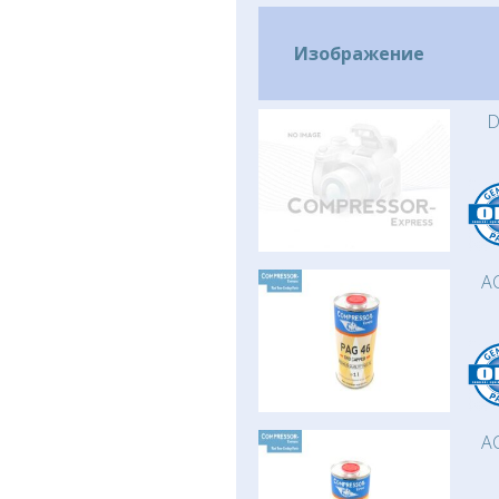
Изображение
D
AC
AC