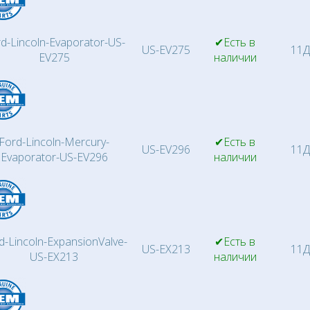
d-Lincoln-Evaporator-US-
✔Есть в
US-EV275
11Д
EV275
наличии
Ford-Lincoln-Mercury-
✔Есть в
US-EV296
11Д
Evaporator-US-EV296
наличии
d-Lincoln-ExpansionValve-
✔Есть в
US-EX213
11Д
US-EX213
наличии