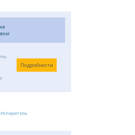
мя
авки
ень
Подробности
а
Испаритель