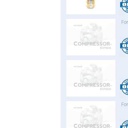
For
For