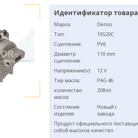
Идентификатор товара:
Марка:
Denso
Тип:
10S20C
Сцепление:
PV6
Диаметр
110 mm
сцепления:
Напряжение(v):
12 V
Тир масла:
PAG 46
количество
208ml
масла:
Состояние
Новый с
изделия:
завода
Продукт официального поставщик
собой высокое качество