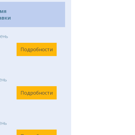
емя
авки
ень
Подробности
ень
Подробности
ень