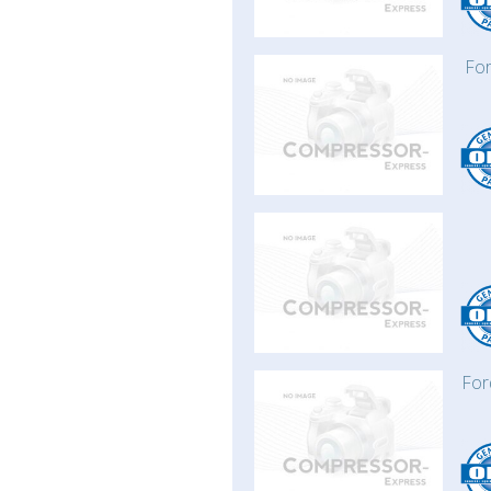
For
For