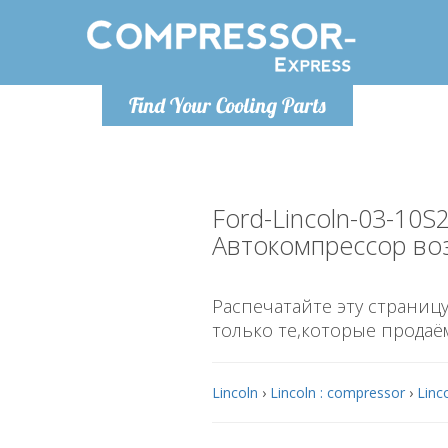
Понедельник-пятница 9:00
Понедельн
Find Your Cooling Parts
- 17
info@compressor-express.ru
info@co
Ford-Lincoln-03-10S
Автокомпрессор во
Распечатайте эту страницу
только те,которые продаё
Lincoln
›
Lincoln : compressor
›
Linc